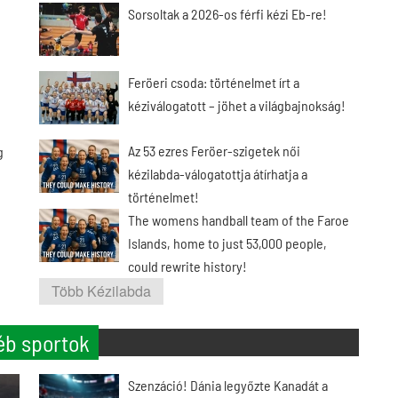
Sorsoltak a 2026-os férfi kézi Eb-re!
Feröeri csoda: történelmet írt a
kéziválogatott – jöhet a világbajnokság!
Az 53 ezres Feröer-szigetek női
g
kézilabda-válogatottja átírhatja a
történelmet!
The womens handball team of the Faroe
Islands, home to just 53,000 people,
could rewrite history!
Több Kézilabda
éb sportok
Szenzáció! Dánia legyőzte Kanadát a