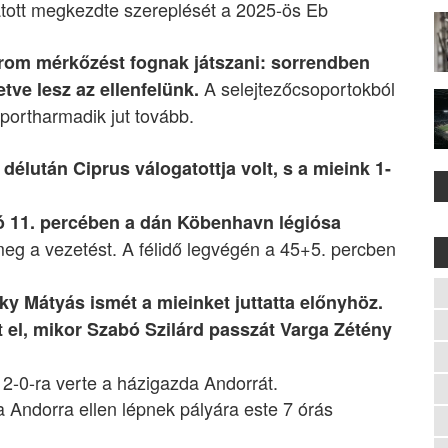
ott megkezdte szereplését a 2025-ös Eb
rom mérkőzést fognak játszani: sorrendben
A selejtezőcsoportokból
etve lesz az ellenfelünk.
oportharmadik jut tovább.
délután Ciprus válogatottja volt, s a mieink 1-
ozó 11. percében a dán Köbenhavn légiósa
meg a vezetést. A félidő legvégén a 45+5. percben
y Mátyás ismét a mieinket juttatta előnyhöz.
 el, mikor Szabó Szilárd passzát Varga Zétény
-0-ra verte a házigazda Andorrát.
 Andorra ellen lépnek pályára este 7 órás