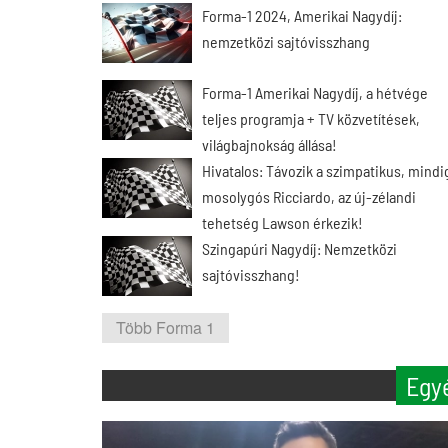
Forma-1 2024, Amerikai Nagydíj:
nemzetközi sajtóvisszhang
Forma-1 Amerikai Nagydíj, a hétvége
teljes programja + TV közvetítések,
világbajnokság állása!
Hivatalos: Távozik a szimpatikus, mindi
mosolygós Ricciardo, az új-zélandi
tehetség Lawson érkezik!
Szingapúri Nagydíj: Nemzetközi
sajtóvisszhang!
Több Forma 1
Egy