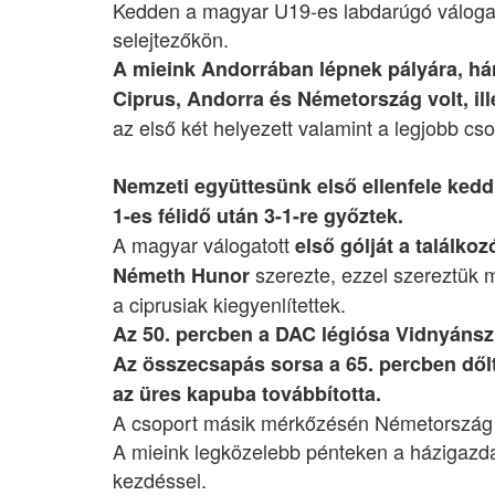
Kedden a magyar U19-es labdarúgó válogat
selejtezőkön.
A mieink Andorrában lépnek pályára, há
Ciprus, Andorra és Németország volt, ill
az első két helyezett valamint a legjobb cs
Nemzeti együttesünk első ellenfele kedd 
1-es félidő után 3-1-re győztek.
A magyar válogatott
első gólját a találk
szerezte, ezzel szereztük 
Németh Hunor
a ciprusiak kiegyenlítettek.
Az 50. percben a DAC légiósa Vidnyánszk
Az összecsapás sorsa a 65. percben dőlt
az üres kapuba továbbította.
A csoport másik mérkőzésén Németország 2
A mieink legközelebb pénteken a házigazda
kezdéssel.