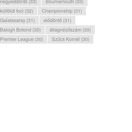
negyeddöntő (33)
Bournemouth (33)
külföldi foci (32)
Championship (31)
Galatasaray (31)
elődöntő (31)
Balogh Botond (30)
átlagnézőszám (30)
Premier League (30)
Szűcs Kornél (30)