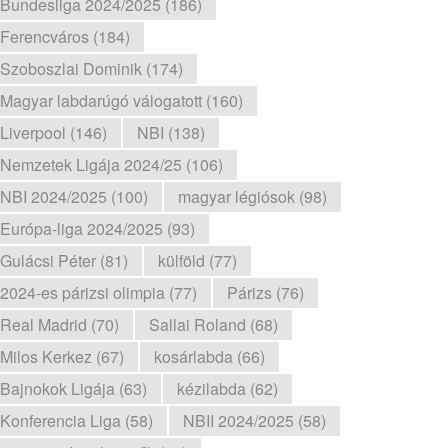
Bundesliga 2024/2025 (186)
Ferencváros (184)
Szoboszlai Dominik (174)
Magyar labdarúgó válogatott (160)
Liverpool (146)
NBI (138)
Nemzetek Ligája 2024/25 (106)
NBI 2024/2025 (100)
magyar légiósok (98)
Európa-liga 2024/2025 (93)
Gulácsi Péter (81)
külföld (77)
2024-es párizsi olimpia (77)
Párizs (76)
Real Madrid (70)
Sallai Roland (68)
Milos Kerkez (67)
kosárlabda (66)
Bajnokok Ligája (63)
kézilabda (62)
Konferencia Liga (58)
NBII 2024/2025 (58)