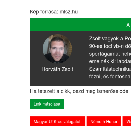
Kép forrása: mlsz.hu
A
Zsolt vagyok a Po
90-es foci vb-n dő
sportágaimat nehé
emelnék ki: labda
Számítástechnika
Horváth Zsolt
főzni, és fontosna
Ha tetszett a cikk, oszd meg ismerőseiddel 
Link másolása
Magyar U19-es válogatott
Németh Hunor
Vi