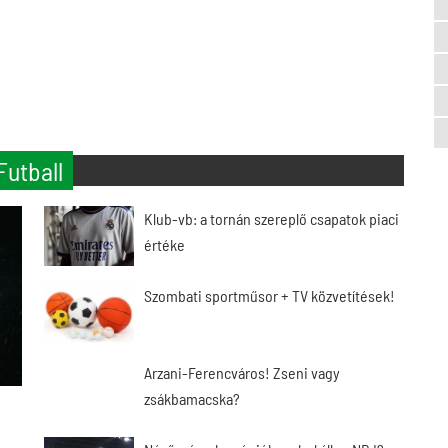
Futball
Klub-vb: a tornán szereplő csapatok piaci
értéke
Szombati sportműsor + TV közvetítések!
Arzani-Ferencváros! Zseni vagy
zsákbamacska?