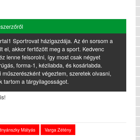
 szerzőről
rtal1 Sportrovat házigazdája. Az én sorsom a
lt el, akkor fertőzött meg a sport. Kedvenc
z lenne felsorolni, így most csak négyet
rúgás, forma-1, kézilabda, és kosárlabda.
i műszerészként végeztem, szeretek olvasni,
k tartom a tárgyilagosságot.
is!
dnyánszky Mátyás
Varga Zétény