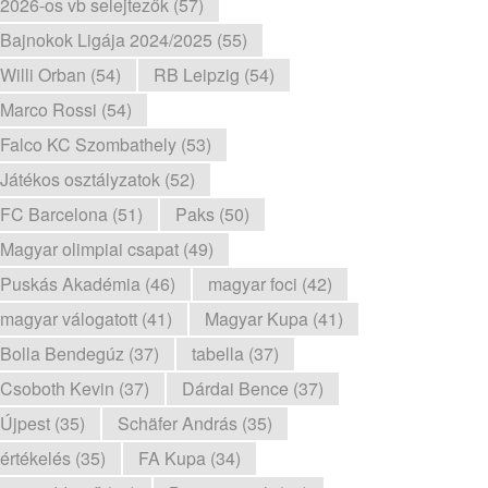
2026-os vb selejtezők (57)
Bajnokok Ligája 2024/2025 (55)
Willi Orban (54)
RB Leipzig (54)
Marco Rossi (54)
Falco KC Szombathely (53)
Játékos osztályzatok (52)
FC Barcelona (51)
Paks (50)
Magyar olimpiai csapat (49)
Puskás Akadémia (46)
magyar foci (42)
magyar válogatott (41)
Magyar Kupa (41)
Bolla Bendegúz (37)
tabella (37)
Csoboth Kevin (37)
Dárdai Bence (37)
Újpest (35)
Schäfer András (35)
értékelés (35)
FA Kupa (34)