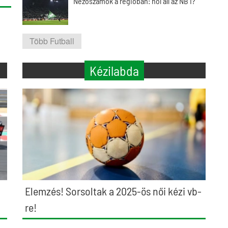
Nézőszámok a régióban: hol áll az NB I?
Több Futball
Kézilabda
Elemzés! Sorsoltak a 2025-ös női kézi vb-
re!