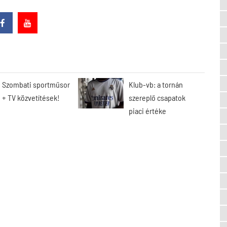
Szombati sportműsor
Klub-vb: a tornán
+ TV közvetítések!
szereplő csapatok
piaci értéke