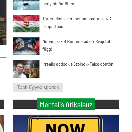
negyeddöntőben
Történelmi siker: bennmaradtunk az A-
csoportban!
Norvég zakó! Bennmaradás? Svájctól
függ!
Irreális oddsok a Szolnok–Falco döntőn!
Több Egyéb sportok
Mentális útikalauz