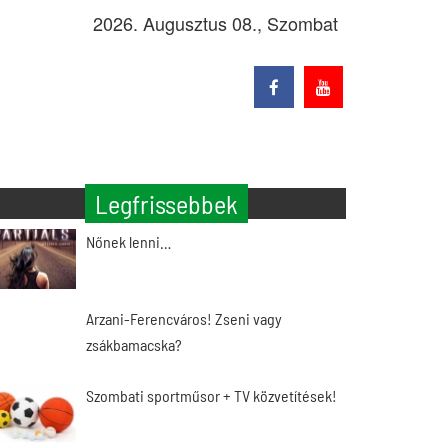
2026. Augusztus 08., Szombat
Legfrissebbek
Nőnek lenni…
Arzani-Ferencváros! Zseni vagy
zsákbamacska?
Szombati sportműsor + TV közvetítések!