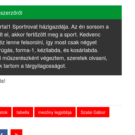
 szerzőről
rtal1 Sportrovat házigazdája. Az én sorsom a
lt el, akkor fertőzött meg a sport. Kedvenc
z lenne felsorolni, így most csak négyet
rúgás, forma-1, kézilabda, és kosárlabda.
i műszerészként végeztem, szeretek olvasni,
k tartom a tárgyilagosságot.
is!
atok
tabella
mezőny legjobbja
Szalai Gábor