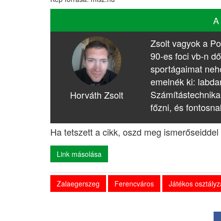
A
Zsolt vagyok a Po
90-es foci vb-n dő
sportágaimat nehé
emelnék ki: labda
Számítástechnika
Horváth Zsolt
főzni, és fontosna
Ha tetszett a cikk, oszd meg ismerőseiddel 
Link másolása
Zalaegerszeg
Ferencváros
Játékos osztályz