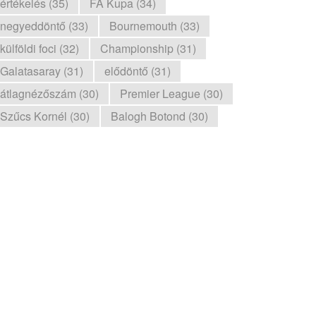
értékelés (35)
FA Kupa (34)
negyeddöntő (33)
Bournemouth (33)
külföldi foci (32)
Championship (31)
Galatasaray (31)
elődöntő (31)
átlagnézőszám (30)
Premier League (30)
Szűcs Kornél (30)
Balogh Botond (30)