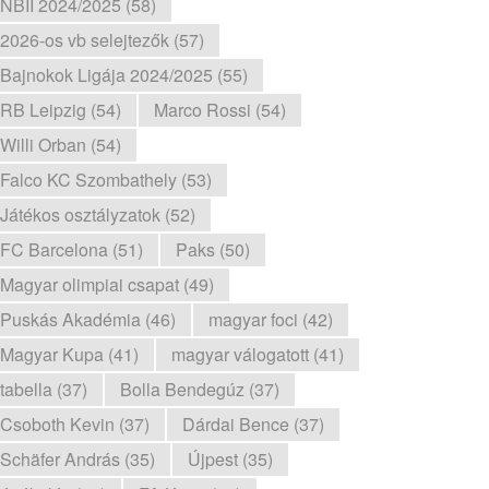
NBII 2024/2025 (58)
2026-os vb selejtezők (57)
Bajnokok Ligája 2024/2025 (55)
RB Leipzig (54)
Marco Rossi (54)
Willi Orban (54)
Falco KC Szombathely (53)
Játékos osztályzatok (52)
FC Barcelona (51)
Paks (50)
Magyar olimpiai csapat (49)
Puskás Akadémia (46)
magyar foci (42)
Magyar Kupa (41)
magyar válogatott (41)
tabella (37)
Bolla Bendegúz (37)
Csoboth Kevin (37)
Dárdai Bence (37)
Schäfer András (35)
Újpest (35)