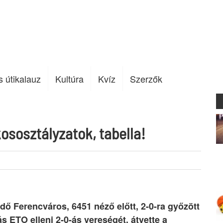
s útikalauz
Kultúra
Kvíz
Szerzők
sosztályzatok, tabella!
dő Ferencváros, 6451 néző előtt, 2-0-ra győzött
 ETO elleni 2-0-ás vereségét, átvette a