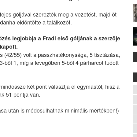
fejes góljával szerezték meg a vezetést, majd öt
danha eldöntötte a találkozót.
zés legjobbja a Fradi első góljának a szerzője
 kapott.
s (42/55) volt a passzhatékonysága, 5 tisztázása,
 3-ből 1, míg a levegőben 5-ből 4 párharcot tudott
indössze két pont választja el egymástól, hisz a
k 51 pontja van.
jása után is módosulhatnak minimális mértékben!)