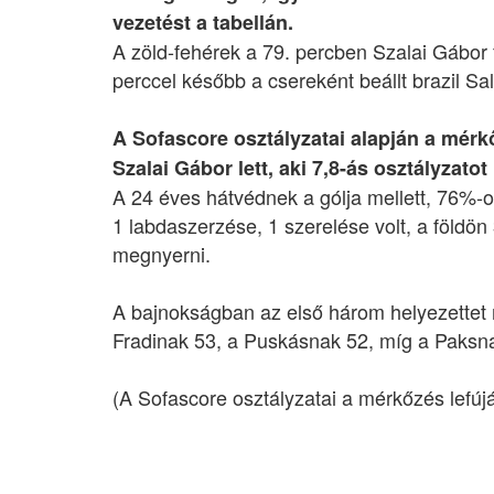
vezetést a tabellán.
A zöld-fehérek a 79. percben Szalai Gábor 
perccel később a csereként beállt brazil Sal
A Sofascore osztályzatai alapján a mérkő
Szalai Gábor lett, aki 7,8-ás osztályzatot
A 24 éves hátvédnek a gólja mellett, 76%-o
1 labdaszerzése, 1 szerelése volt, a földön
megnyerni.
A bajnokságban az első három helyezettet m
Fradinak 53, a Puskásnak 52, míg a Paksna
(A Sofascore osztályzatai a mérkőzés lefú