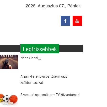
2026. Augusztus 07., Péntek
Legfrissebbek
Nőnek lenni…
Arzani-Ferencváros! Zseni vagy
zsákbamacska?
Szombati sportműsor + TV közvetítések!