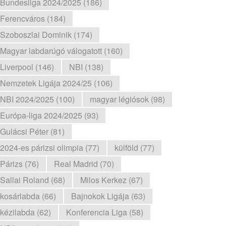
Bundesliga 2024/2025 (186)
Ferencváros (184)
Szoboszlai Dominik (174)
Magyar labdarúgó válogatott (160)
Liverpool (146)
NBI (138)
Nemzetek Ligája 2024/25 (106)
NBI 2024/2025 (100)
magyar légiósok (98)
Európa-liga 2024/2025 (93)
Gulácsi Péter (81)
2024-es párizsi olimpia (77)
külföld (77)
Párizs (76)
Real Madrid (70)
Sallai Roland (68)
Milos Kerkez (67)
kosárlabda (66)
Bajnokok Ligája (63)
kézilabda (62)
Konferencia Liga (58)