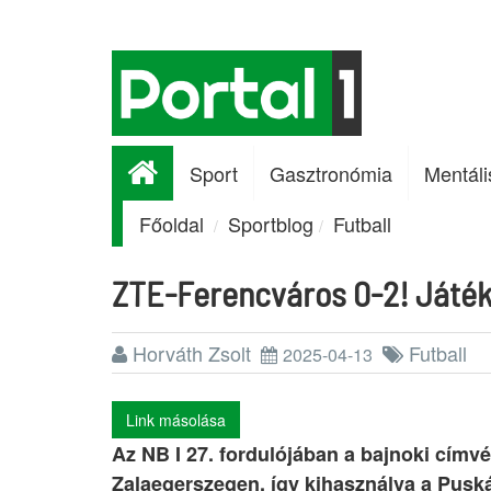
Sport
Gasztronómia
Mentáli
Főoldal
Sportblog
Futball
ZTE-Ferencváros 0-2! Játéko
Horváth Zsolt
Futball
2025-04-13
Link másolása
Az NB I 27. fordulójában a bajnoki címvé
Zalaegerszegen, így kihasználva a Puskás