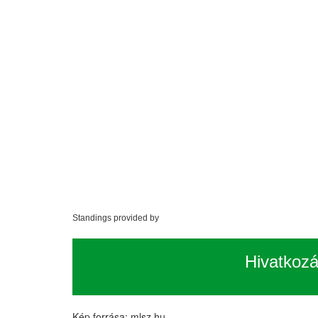
Standings provided by
Hivatkoz
Kép forrása: mlsz.hu