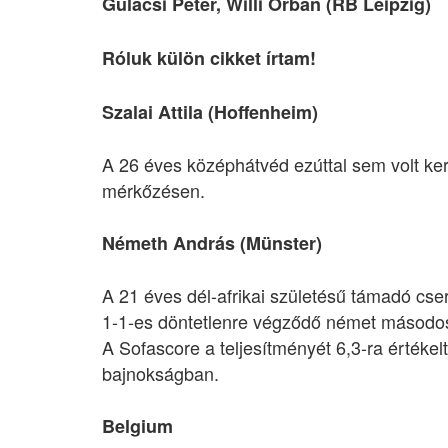
Gulácsi Péter, Willi Orbán (RB Leipzig)
Róluk külön cikket írtam!
Szalai Attila (Hoffenheim)
A 26 éves középhátvéd ezúttal sem volt k
mérkőzésen.
Németh András (Münster)
A 21 éves dél-afrikai születésű támadó cser
1-1-es döntetlenre végződő német másodos
A Sofascore a teljesítményét 6,3-ra értékelte
bajnokságban.
Belgium