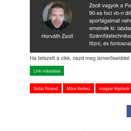
Zsolt vagyok a Po
90-es foci vb-n dő
sportágaimat nehé
emelnék ki: labda
Számítástechnika
Horváth Zsolt
főzni, és fontosna
Ha tetszett a cikk, oszd meg ismerőseiddel 
Link másolása
Sallai Roland
Milos Kerkez
magyar légiósok 