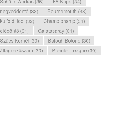
Schäfer András (35)
FA Kupa (34)
negyeddöntő (33)
Bournemouth (33)
külföldi foci (32)
Championship (31)
elődöntő (31)
Galatasaray (31)
Szűcs Kornél (30)
Balogh Botond (30)
átlagnézőszám (30)
Premier League (30)