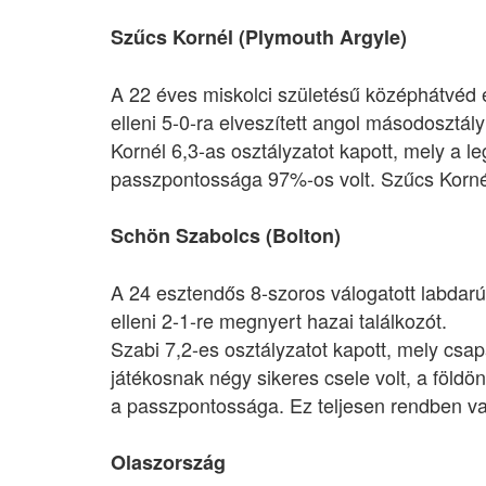
Szűcs Kornél (Plymouth Argyle)
A 22 éves miskolci születésű középhátvéd ez
elleni 5-0-ra elveszített angol másodosztály
Kornél 6,3-as osztályzatot kapott, mely a 
passzpontossága 97%-os volt. Szűcs Kornél
Schön Szabolcs (Bolton)
A 24 esztendős 8-szoros válogatott labdar
elleni 2-1-re megnyert hazai találkozót.
Szabi 7,2-es osztályzatot kapott, mely csa
játékosnak négy sikeres csele volt, a föld
a passzpontossága. Ez teljesen rendben va
Olaszország