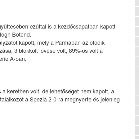
ttesében ezúttal is a kezdőcsapatban kapott
alogh Botond.
tályzatot kapott, mely a Parmában az ötödik
ása, 3 blokkolt lövése volt, 89%-os volt a
erie A-ban.
a keretben volt, de lehetőséget nem kapott, a
alálkozót a Spezia 2-0-ra megnyerte és jelenleg