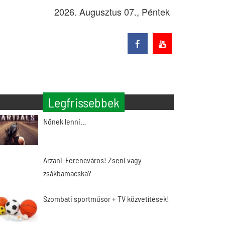
2026. Augusztus 07., Péntek
Legfrissebbek
Nőnek lenni…
Arzani-Ferencváros! Zseni vagy
zsákbamacska?
Szombati sportműsor + TV közvetítések!