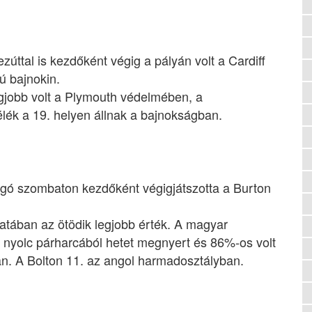
úttal is kezdőként végig a pályán volt a Cardiff
ú bajnokin.
legjobb volt a Plymouth védelmében, a
ék a 19. helyen állnak a bajnokságban.
úgó szombaton kezdőként végigjátszotta a Burton
patában az ötödik legjobb érték. A magyar
ön nyolc párharcából hetet megnyert és 86%-os volt
n. A Bolton 11. az angol harmadosztályban.