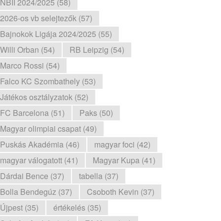
NBII 2024/2025 (58)
2026-os vb selejtezők (57)
Bajnokok Ligája 2024/2025 (55)
Willi Orban (54)
RB Leipzig (54)
Marco Rossi (54)
Falco KC Szombathely (53)
Játékos osztályzatok (52)
FC Barcelona (51)
Paks (50)
Magyar olimpiai csapat (49)
Puskás Akadémia (46)
magyar foci (42)
magyar válogatott (41)
Magyar Kupa (41)
Dárdai Bence (37)
tabella (37)
Bolla Bendegúz (37)
Csoboth Kevin (37)
Újpest (35)
értékelés (35)