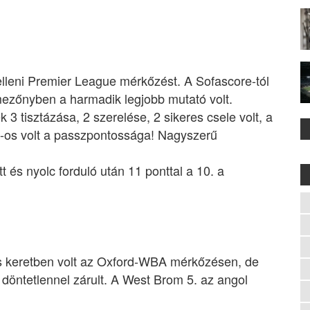
elleni Premier League mérkőzést. A Sofascore-tól
mezőnyben a harmadik legjobb mutató volt.
3 tisztázása, 2 szerelése, 2 sikeres csele volt, a
%-os volt a passzpontossága! Nagyszerű
és nyolc forduló után 11 ponttal a 10. a
s keretben volt az Oxford-WBA mérkőzésen, de
döntetlennel zárult. A West Brom 5. az angol