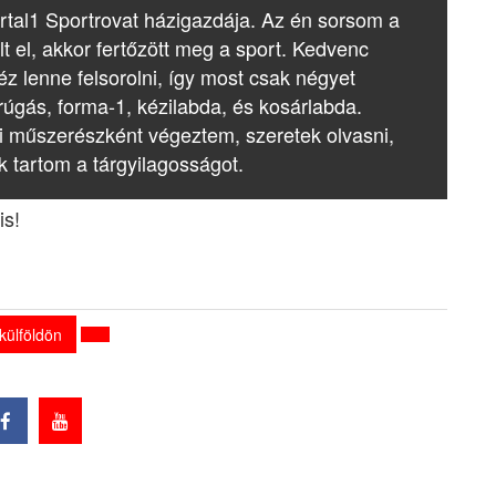
rtal1 Sportrovat házigazdája. Az én sorsom a
lt el, akkor fertőzött meg a sport. Kedvenc
z lenne felsorolni, így most csak négyet
rúgás, forma-1, kézilabda, és kosárlabda.
i műszerészként végeztem, szeretek olvasni,
k tartom a tárgyilagosságot.
is!
külföldön