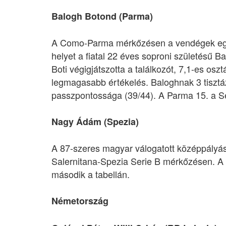
Balogh Botond (Parma)
A Como-Parma mérkőzésen a vendégek együ
helyet a fiatal 22 éves soproni születésű B
Boti végigjátszotta a találkozót, 7,1-es osz
legmagasabb értékelés. Baloghnak 3 tisztáz
passzpontossága (39/44). A Parma 15. a S
Nagy Ádám (Spezia)
A 87-szeres magyar válogatott középpályás 
Salernitana-Spezia Serie B mérkőzésen. A t
második a tabellán.
Németország