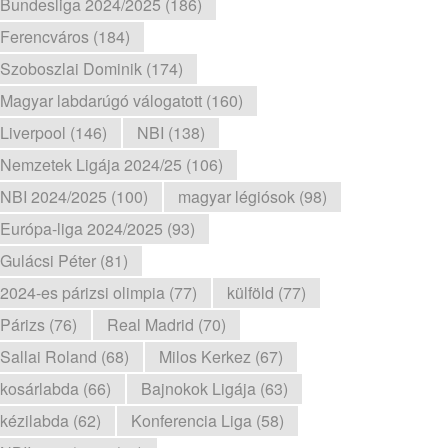
Bundesliga 2024/2025 (186)
Ferencváros (184)
Szoboszlai Dominik (174)
Magyar labdarúgó válogatott (160)
Liverpool (146)
NBI (138)
Nemzetek Ligája 2024/25 (106)
NBI 2024/2025 (100)
magyar légiósok (98)
Európa-liga 2024/2025 (93)
Gulácsi Péter (81)
2024-es párizsi olimpia (77)
külföld (77)
Párizs (76)
Real Madrid (70)
Sallai Roland (68)
Milos Kerkez (67)
kosárlabda (66)
Bajnokok Ligája (63)
kézilabda (62)
Konferencia Liga (58)