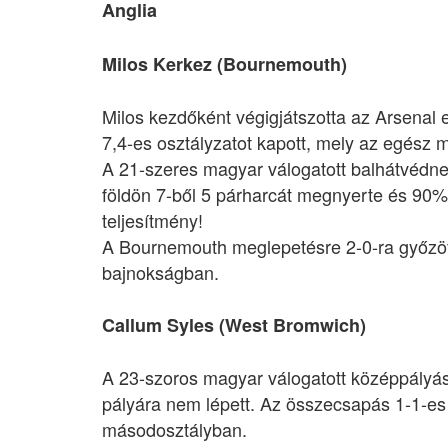
Anglia
Milos Kerkez (Bournemouth)
Milos kezdőként végigjátszotta az Arsenal 
7,4-es osztályzatot kapott, mely az egész 
A 21-szeres magyar válogatott balhátvédnek 
földön 7-ből 5 párharcát megnyerte és 90
teljesítmény!
A Bournemouth meglepetésre 2-0-ra győzött 
bajnokságban.
Callum Syles (West Bromwich)
A 23-szoros magyar válogatott középpályá
pályára nem lépett. Az összecsapás 1-1-es 
másodosztályban.