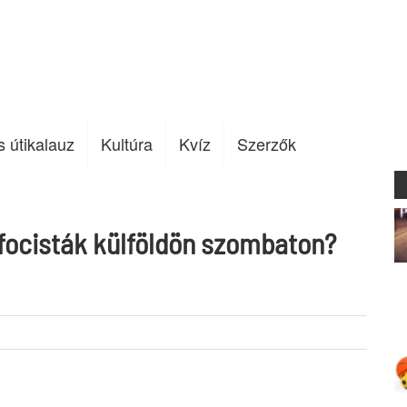
s útikalauz
Kultúra
Kvíz
Szerzők
 focisták külföldön szombaton?