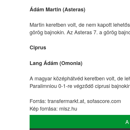
Ádám Martin (Asteras)
Martin keretben volt, de nem kapott lehető
görög bajnokin. Az Asteras 7. a görög baj
Ciprus
Lang Ádám (Omonia)
A magyar középhátvéd keretben volt, de le
Paralimniou 0-1-re végződő ciprusi bajnok
Forrás: transfermarkt.at, sofascore.com
Kép forrása: mlsz.hu
A