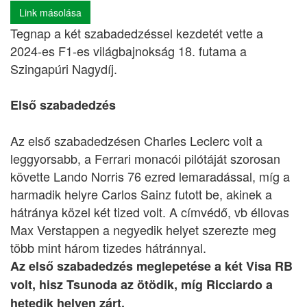
Link másolása
Tegnap a két szabadedzéssel kezdetét vette a
2024-es F1-es világbajnokság 18. futama a
Szingapúri Nagydíj.
Első szabadedzés
Az első szabadedzésen Charles Leclerc volt a
leggyorsabb, a Ferrari monacói pilótáját szorosan
követte Lando Norris 76 ezred lemaradással, míg a
harmadik helyre Carlos Sainz futott be, akinek a
hátránya közel két tized volt. A címvédő, vb éllovas
Max Verstappen a negyedik helyet szerezte meg
több mint három tizedes hátránnyal.
Az első szabadedzés meglepetése a két Visa RB
volt, hisz Tsunoda az ötödik, míg Ricciardo a
hetedik helyen zárt.