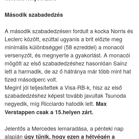
Második szabadedzés
A második szabadedzésen fordult a kocka Norris és
Leclerc között, ezúttal ugyanis a brit előzte meg
minimális különbséggel (58 ezreddel) a monacói
versenyzőt, és megnyerte a gyakorlást. A monacói
mögött az első szabadedzéshez hasonlóan Sainz
lett a harmadik, de az ő hátránya már több mint hat
tized másodperc volt.
Megint jól teljesítettek a Visa-RB-k, hisz az első
szabadedzéshez képest tovább javultak Tsunoda
negyedik, míg Ricciardo hatodik lett.
Max
Verstappen csak a 15.helyen zárt.
Jelentős a Mercedes lemaradása, a pénteki nap
alapján
úgy tűnik, hogy ezen a hétvégén a