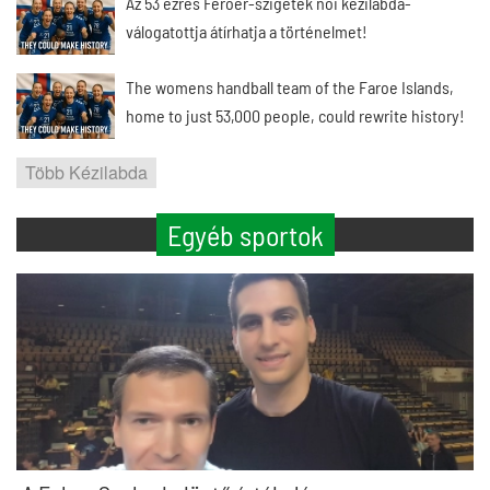
Az 53 ezres Feröer-szigetek női kézilabda-
válogatottja átírhatja a történelmet!
The womens handball team of the Faroe Islands,
home to just 53,000 people, could rewrite history!
Több Kézilabda
Egyéb sportok