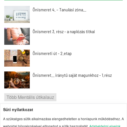
Önismeret 4. – Tanulási zóna…
Önismeret 3. rész - a naplózás titkai
Önismereti út - 2.etap
Önismeret… iránytű saját magunkhoz - 1.rész
Több Mentális útikalauz
Süti nyilatkozat
2026 | Portal1 | A lelkes amatőr nézőpontja
A szükséges sütik alkalmazása elengedhetetlen a honlapunk működéséhez. A
weboldal böngészésével elfogadod a sütik használatát.
Adatvédelmi elveink