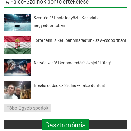
A Falco-Szolnok döntő értékelése
Szenzáció! Dánia legyőzte Kanadát a
negyeddöntőben
Történelmi siker: bennmaradtunk az A-csoportban!
Norvég zakó! Bennmaradás? Svájctól függ!
Irreális oddsok a Szolnok–Falco döntőn!
Több Egyéb sportok
Gasztronómia