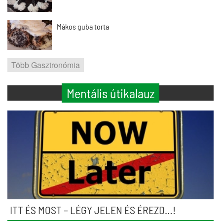
Mákos guba torta
Több Gasztronómia
Mentális útikalauz
ITT ÉS MOST – LÉGY JELEN ÉS ÉREZD…!