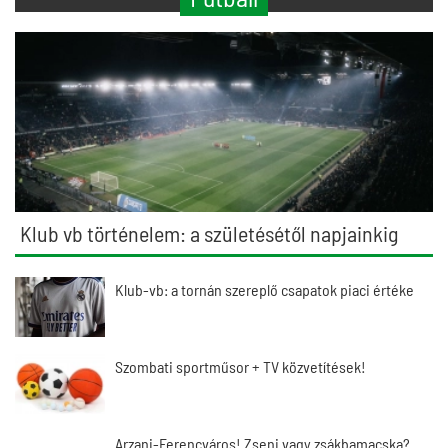
Klub vb történelem: a születésétől napjainkig
Klub-vb: a tornán szereplő csapatok piaci értéke
Szombati sportműsor + TV közvetítések!
Arzani-Ferencváros! Zseni vagy zsákbamacska?