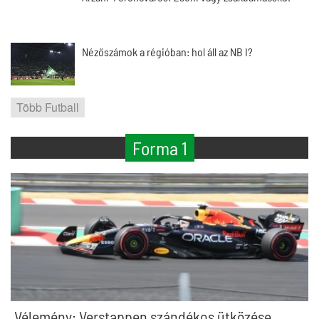
Nézőszámok a régióban: hol áll az NB I?
Több Futball
Forma 1
Vélemény: Verstappen szándékos ütközése