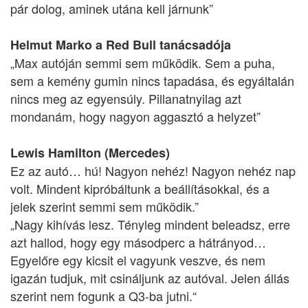
pár dolog, aminek utána kell járnunk”
Helmut Marko a Red Bull tanácsadója
„Max autóján semmi sem működik. Sem a puha,
sem a kemény gumin nincs tapadása, és egyáltalán
nincs meg az egyensúly. Pillanatnyilag azt
mondanám, hogy nagyon aggasztó a helyzet”
Lewis Hamilton (Mercedes)
Ez az autó… hú! Nagyon nehéz! Nagyon nehéz nap
volt. Mindent kipróbáltunk a beállításokkal, és a
jelek szerint semmi sem működik.”
„Nagy kihívás lesz. Tényleg mindent beleadsz, erre
azt hallod, hogy egy másodperc a hátrányod…
Egyelőre egy kicsit el vagyunk veszve, és nem
igazán tudjuk, mit csináljunk az autóval. Jelen állás
szerint nem fogunk a Q3-ba jutni.“