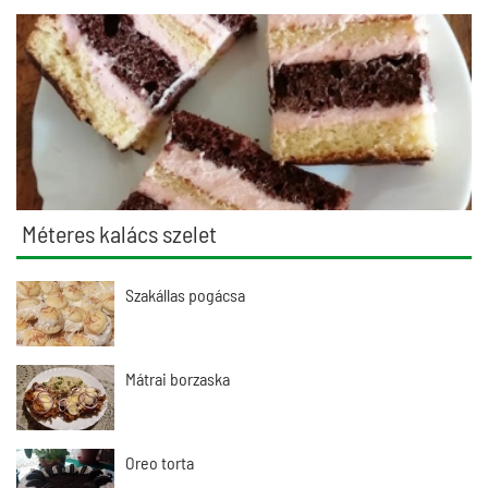
Méteres kalács szelet
Szakállas pogácsa
Mátrai borzaska
Oreo torta