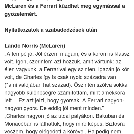
McLaren és a Ferrari küzdhet meg egymással a
győzelemért.
Nyilatkozatok a szabadedzések után
Lando Norris (McLaren)
„A tempó jó. Jól érzem magam, és a köröm is klassz
volt. Igen, szerintem azt hozzuk, amit vártunk: az
élen vagyunk, a Ferrarival egy szinten. Igazán jó kör
volt, de Charles így is csak nyolc századra van
(*ami valójában hat század). Őszintén szólva sokkal
nagyobb különbségre számítottam, mint amekkora
lett… Ez azt jelzi, hogy gyorsak. A Ferrari nagyon-
nagyon gyors. De eddig jól ment minden.”
„Charles nagyon jó az utcai pályákon. Bakuban és
Monacóban is láthattuk, hogy mire képes. Biztosra
veszem, hogy elégedett a körével. Ha pedig nem,