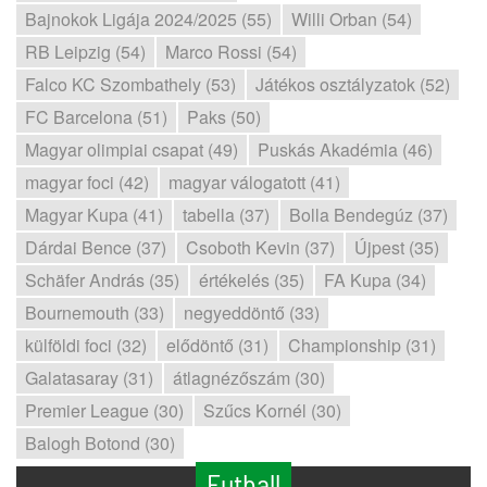
Bajnokok Ligája 2024/2025 (55)
Willi Orban (54)
RB Leipzig (54)
Marco Rossi (54)
Falco KC Szombathely (53)
Játékos osztályzatok (52)
FC Barcelona (51)
Paks (50)
Magyar olimpiai csapat (49)
Puskás Akadémia (46)
magyar foci (42)
magyar válogatott (41)
Magyar Kupa (41)
tabella (37)
Bolla Bendegúz (37)
Dárdai Bence (37)
Csoboth Kevin (37)
Újpest (35)
Schäfer András (35)
értékelés (35)
FA Kupa (34)
Bournemouth (33)
negyeddöntő (33)
külföldi foci (32)
elődöntő (31)
Championship (31)
Galatasaray (31)
átlagnézőszám (30)
Premier League (30)
Szűcs Kornél (30)
Balogh Botond (30)
Futball