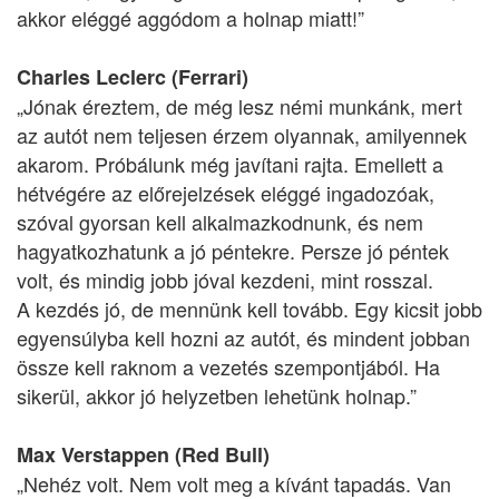
akkor eléggé aggódom a holnap miatt!”
Charles Leclerc (Ferrari)
„Jónak éreztem, de még lesz némi munkánk, mert
az autót nem teljesen érzem olyannak, amilyennek
akarom. Próbálunk még javítani rajta. Emellett a
hétvégére az előrejelzések eléggé ingadozóak,
szóval gyorsan kell alkalmazkodnunk, és nem
hagyatkozhatunk a jó péntekre. Persze jó péntek
volt, és mindig jobb jóval kezdeni, mint rosszal.
A kezdés jó, de mennünk kell tovább. Egy kicsit jobb
egyensúlyba kell hozni az autót, és mindent jobban
össze kell raknom a vezetés szempontjából. Ha
sikerül, akkor jó helyzetben lehetünk holnap.”
Max Verstappen (Red Bull)
„Nehéz volt. Nem volt meg a kívánt tapadás. Van