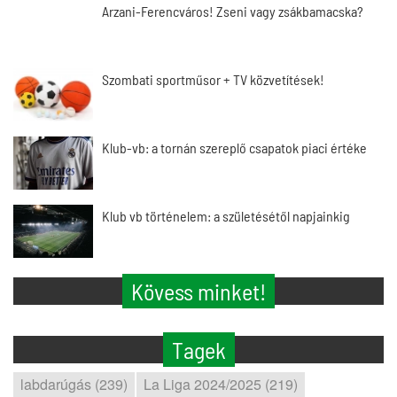
Arzani-Ferencváros! Zseni vagy zsákbamacska?
Szombati sportműsor + TV közvetítések!
Klub-vb: a tornán szereplő csapatok piaci értéke
Klub vb történelem: a születésétől napjainkig
Kövess minket!
Tagek
labdarúgás (239)
La Liga 2024/2025 (219)