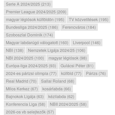
Serie A 2024/2025 (213)
Premier League 2024/2025 (209)
magyar légiósok külföldön (195)
TV közvetítések (195)
Bundesliga 2024/2025 (186)
Ferencváros (184)
Szoboszlai Dominik (174)
Magyar labdarúgó válogatott (160)
Liverpool (146)
NBI (138)
Nemzetek Ligája 2024/25 (106)
NBI 2024/2025 (100)
magyar légiósok (98)
Európa-liga 2024/2025 (93)
Gulácsi Péter (81)
2024-es párizsi olimpia (77)
külföld (77)
Párizs (76)
Real Madrid (70)
Sallai Roland (68)
Milos Kerkez (67)
kosárlabda (66)
Bajnokok Ligája (63)
kézilabda (62)
Konferencia Liga (58)
NBII 2024/2025 (58)
2026-os vb selejtezők (57)