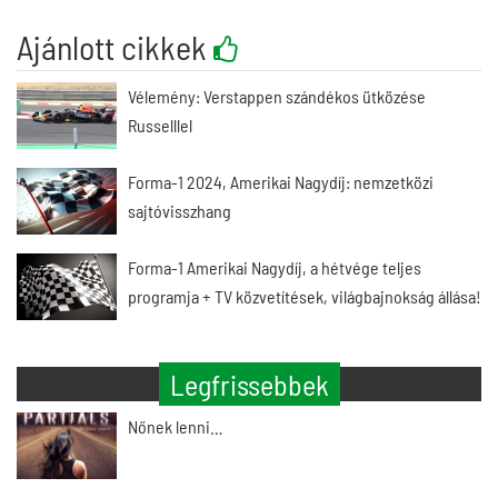
Ajánlott cikkek
Vélemény: Verstappen szándékos ütközése
Russelllel
Forma-1 2024, Amerikai Nagydíj: nemzetközi
sajtóvisszhang
Forma-1 Amerikai Nagydíj, a hétvége teljes
programja + TV közvetítések, világbajnokság állása!
Legfrissebbek
Nőnek lenni…