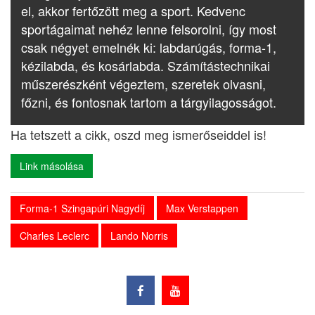
el, akkor fertőzött meg a sport. Kedvenc
sportágaimat nehéz lenne felsorolni, így most
csak négyet emelnék ki: labdarúgás, forma-1,
kézilabda, és kosárlabda. Számítástechnikai
műszerészként végeztem, szeretek olvasni,
főzni, és fontosnak tartom a tárgyilagosságot.
Ha tetszett a cikk, oszd meg ismerőseiddel is!
Link másolása
Forma-1 Szingapúri Nagydíj
Max Verstappen
Charles Leclerc
Lando Norris