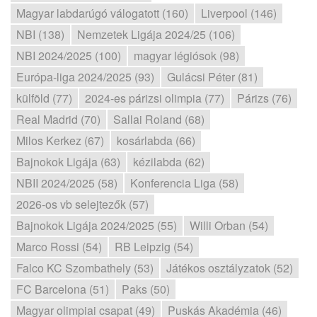
Magyar labdarúgó válogatott (160)
Liverpool (146)
NBI (138)
Nemzetek Ligája 2024/25 (106)
NBI 2024/2025 (100)
magyar légiósok (98)
Európa-liga 2024/2025 (93)
Gulácsi Péter (81)
külföld (77)
2024-es párizsi olimpia (77)
Párizs (76)
Real Madrid (70)
Sallai Roland (68)
Milos Kerkez (67)
kosárlabda (66)
Bajnokok Ligája (63)
kézilabda (62)
NBII 2024/2025 (58)
Konferencia Liga (58)
2026-os vb selejtezők (57)
Bajnokok Ligája 2024/2025 (55)
Willi Orban (54)
Marco Rossi (54)
RB Leipzig (54)
Falco KC Szombathely (53)
Játékos osztályzatok (52)
FC Barcelona (51)
Paks (50)
Magyar olimpiai csapat (49)
Puskás Akadémia (46)