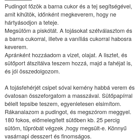
Pudingot főzök a barna cukor és a tej segítségével,
amit kihűtök, időnként megkeverem, hogy ne
hártyásodjon a teteje.
Megsütöm a piskótát. A tojásokat szétválasztom és
a barna cukorral, illetve a vaníliás cukorral habosra
keverem.
Apránként hozzáadom a vizet, olajat. A lisztet, és
sütőport átszitálva teszem hozzá, majd a fahéjat is,
és jól összedolgozom.
A tojásfehérjét csipet sóval kemény habbá verem és
óvatosan összeforgatom a masszával. Sütőpapírral
bélelt tepsibe teszem, egyenletesen elsimítom.
Rákanalazom a pudingot, és megszórom meggyel.
180 fokos, előmelegített sütőben kb. 25 percig
sütöm, tűpróbát végzek ,hogy megsült-e. Könnyű
vasárnapi desszert és finomságos.