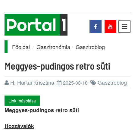
Toggl
navig
Főoldal
Gasztronómia
Gasztroblog
Meggyes-pudingos retro süti
H. Hartai Krisztina
Gasztroblog
2025-03-18
Link másolása
Meggyes-pudingos retro süti
Hozzávalók