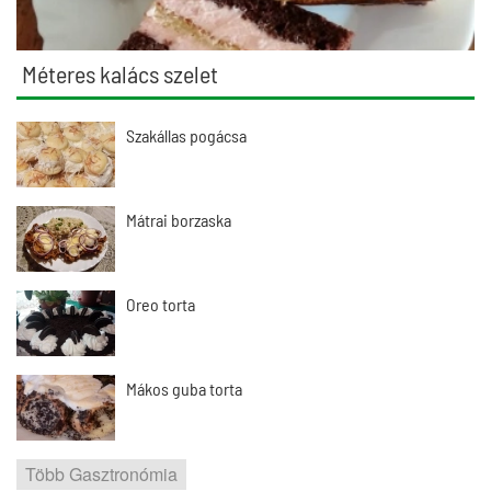
Méteres kalács szelet
Szakállas pogácsa
Mátrai borzaska
Oreo torta
Mákos guba torta
Több Gasztronómia