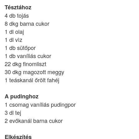
Tésztához
4 db tojás
8 dkg barna cukor
1 dl olaj
1 dl vìz
1 db sütőpor
1 db vaníliás cukor
22 dkg finomliszt
30 dkg magozott meggy
1 teáskanál őrölt fahéj
A pudinghoz
1 csomag vaníliás pudingpor
3 dl tej
2 evőkanál barna cukor
Elkészítés