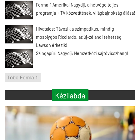
Forma-1 Amerikai Nagydíj, a hétvége teljes
programja + TV közvetítések, világbajnokság állása!
Hivatalos: Távozik a szimpatikus, mindig
mosolygós Ricciardo, az új-zélandi tehetség
Lawson érkezik!
Szingapúri Nagydíj: Nemzetközi sajtóvisszhang!
Több Forma 1
Kézilabda