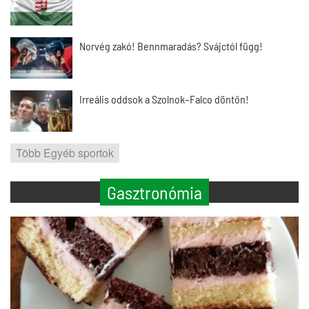
Norvég zakó! Bennmaradás? Svájctól függ!
Irreális oddsok a Szolnok–Falco döntőn!
Több Egyéb sportok
Gasztronómia