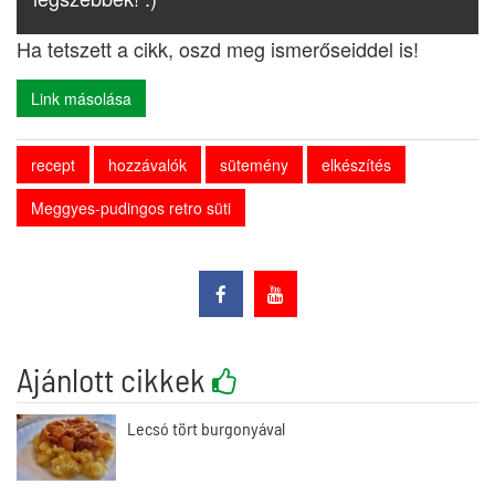
Ha tetszett a cikk, oszd meg ismerőseiddel is!
Link másolása
recept
hozzávalók
sütemény
elkészítés
Meggyes-pudingos retro süti
Ajánlott cikkek
Lecsó tört burgonyával