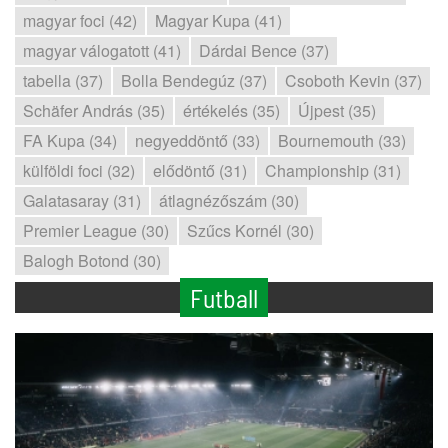
magyar foci (42)
Magyar Kupa (41)
magyar válogatott (41)
Dárdai Bence (37)
tabella (37)
Bolla Bendegúz (37)
Csoboth Kevin (37)
Schäfer András (35)
értékelés (35)
Újpest (35)
FA Kupa (34)
negyeddöntő (33)
Bournemouth (33)
külföldi foci (32)
elődöntő (31)
Championship (31)
Galatasaray (31)
átlagnézőszám (30)
Premier League (30)
Szűcs Kornél (30)
Balogh Botond (30)
Futball