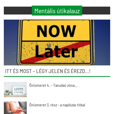
Mentális útikalauz
ITT ÉS MOST – LÉGY JELEN ÉS ÉREZD…!
Önismeret 4. – Tanulási zóna…
Önismeret 3. rész - a naplózás titkai