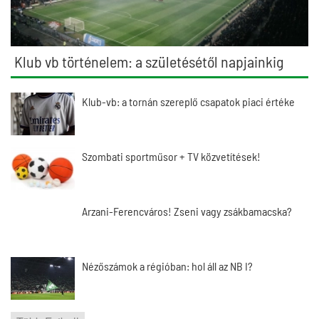
Klub vb történelem: a születésétől napjainkig
Klub-vb: a tornán szereplő csapatok piaci értéke
Szombati sportműsor + TV közvetítések!
Arzani-Ferencváros! Zseni vagy zsákbamacska?
Nézőszámok a régióban: hol áll az NB I?