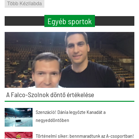
Több Kézilabda
Egyéb sportok
A Falco-Szolnok döntő értékelése
Szenzáció! Dánia legyőzte Kanadát a
negyeddöntőben
Történelmi siker: bennmaradtunk az A-csoportban!