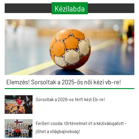
Kézilabda
Elemzés! Sorsoltak a 2025-ös női kézi vb-re!
Sorsoltak a 2026-os férfi kézi Eb-re!
Feröeri csoda: történelmet írt a kéziválogatott –
jöhet a világbajnokság!