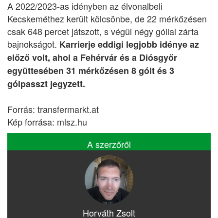
A 2022/2023-as idényben az élvonalbeli
Kecskeméthez került kölcsönbe, de 22 mérkőzésen
csak 648 percet játszott, s végül négy góllal zárta
bajnokságot.
Karrierje eddigi legjobb idénye az
előző volt, ahol a Fehérvár és a Diósgyőr
együttesében 31 mérkőzésen 8 gólt és 3
gólpasszt jegyzett.
Forrás: transfermarkt.at
Kép forrása: mlsz.hu
A szerzőről
Horváth Zsolt