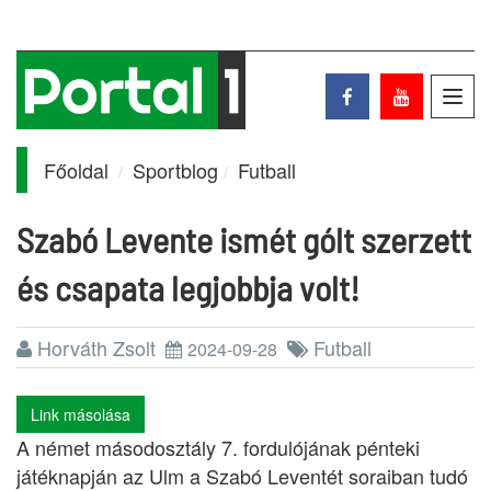
Toggl
navig
Főoldal
Sportblog
Futball
Szabó Levente ismét gólt szerzett
és csapata legjobbja volt!
Horváth Zsolt
Futball
2024-09-28
Link másolása
A német másodosztály 7. fordulójának pénteki
játéknapján az Ulm a Szabó Leventét soraiban tudó