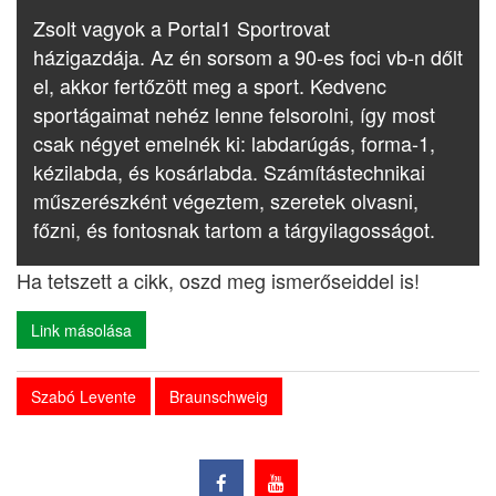
Zsolt vagyok a Portal1 Sportrovat
házigazdája. Az én sorsom a 90-es foci vb-n dőlt
el, akkor fertőzött meg a sport. Kedvenc
sportágaimat nehéz lenne felsorolni, így most
csak négyet emelnék ki: labdarúgás, forma-1,
kézilabda, és kosárlabda. Számítástechnikai
műszerészként végeztem, szeretek olvasni,
főzni, és fontosnak tartom a tárgyilagosságot.
Ha tetszett a cikk, oszd meg ismerőseiddel is!
Link másolása
Szabó Levente
Braunschweig