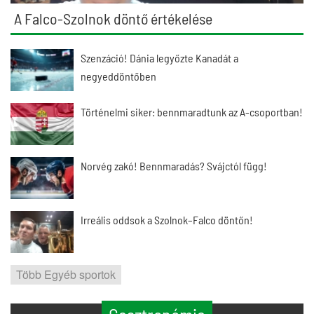
A Falco-Szolnok döntő értékelése
Szenzáció! Dánia legyőzte Kanadát a
negyeddöntőben
Történelmi siker: bennmaradtunk az A-csoportban!
Norvég zakó! Bennmaradás? Svájctól függ!
Irreális oddsok a Szolnok–Falco döntőn!
Több Egyéb sportok