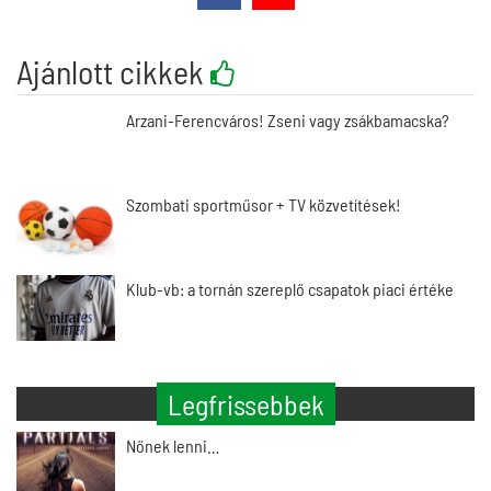
Ajánlott cikkek
Arzani-Ferencváros! Zseni vagy zsákbamacska?
Szombati sportműsor + TV közvetítések!
Klub-vb: a tornán szereplő csapatok piaci értéke
Legfrissebbek
Nőnek lenni…