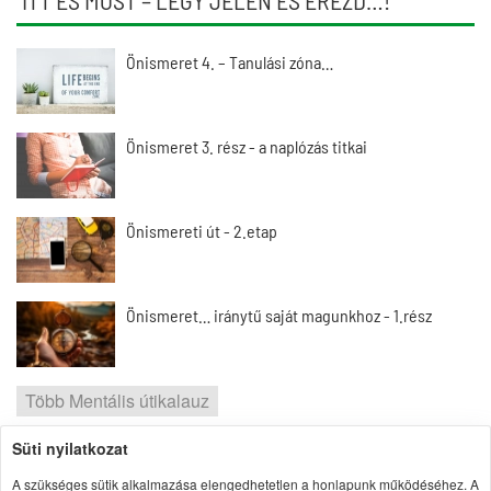
ITT ÉS MOST – LÉGY JELEN ÉS ÉREZD…!
Önismeret 4. – Tanulási zóna…
Önismeret 3. rész - a naplózás titkai
Önismereti út - 2.etap
Önismeret… iránytű saját magunkhoz - 1.rész
Több Mentális útikalauz
Süti nyilatkozat
2026 | Portal1 | A lelkes amatőr nézőpontja
A szükséges sütik alkalmazása elengedhetetlen a honlapunk működéséhez. A