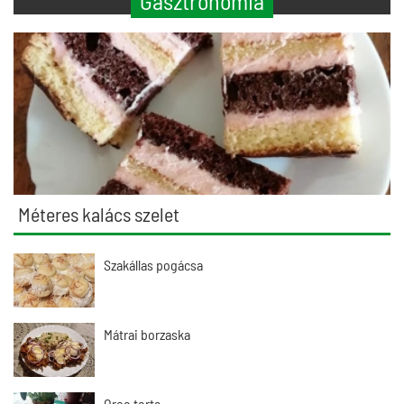
Gasztronómia
Méteres kalács szelet
Szakállas pogácsa
Mátrai borzaska
Oreo torta