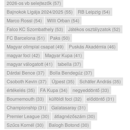
2026-os vb selejtezők (57)
Bajnokok Ligája 2024/2025 (55)
RB Leipzig (54)
Marco Rossi (54)
Willi Orban (54)
Falco KC Szombathely (53)
Játékos osztályzatok (52)
FC Barcelona (51)
Paks (50)
Magyar olimpiai csapat (49)
Puskás Akadémia (46)
magyar foci (42)
Magyar Kupa (41)
magyar válogatott (41)
tabella (37)
Dárdai Bence (37)
Bolla Bendegúz (37)
Csoboth Kevin (37)
Újpest (35)
Schäfer András (35)
értékelés (35)
FA Kupa (34)
negyeddöntő (33)
Bournemouth (33)
külföldi foci (32)
elődöntő (31)
Championship (31)
Galatasaray (31)
Premier League (30)
átlagnézőszám (30)
Szűcs Kornél (30)
Balogh Botond (30)