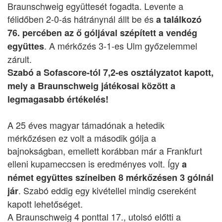
Braunschweig együttesét fogadta. Levente a
félidőben 2-0-ás hátránynál állt be és
a találkozó
76. percében az ő góljával szépített a vendég
. A mérkőzés 3-1-es Ulm győzelemmel
együttes
zárult.
Szabó a Sofascore-tól 7,2-es osztályzatot kapott,
mely a Braunschweig játékosai között a
legmagasabb értékelés!
A 25 éves magyar támadónak a hetedik
mérkőzésen ez volt a második gólja a
bajnokságban, emellett korábban már a Frankfurt
elleni kupameccsen is eredményes volt. Így
a
német együttes színeiben 8 mérkőzésen 3 gólnál
. Szabó eddig egy kivétellel mindig csereként
jár
kapott lehetőséget.
A Braunschweig 4 ponttal 17., utolsó előtti a