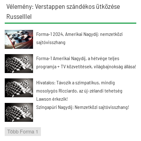
Vélemény: Verstappen szándékos ütközése
Russelllel
Forma-1 2024, Amerikai Nagydíj: nemzetközi
sajtóvisszhang
Forma-1 Amerikai Nagydíj, a hétvége teljes
programja + TV közvetítések, világbajnokság állása!
Hivatalos: Távozik a szimpatikus, mindig
mosolygós Ricciardo, az új-zélandi tehetség
Lawson érkezik!
Szingapúri Nagydíj: Nemzetközi sajtóvisszhang!
Több Forma 1