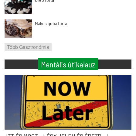
Mákos guba torta
Több Gasztronómia
Mentális útikalauz