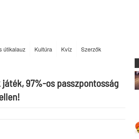
s útikalauz
Kultúra
Kvíz
Szerzők
k játék, 97%-os passzpontosság
ellen!