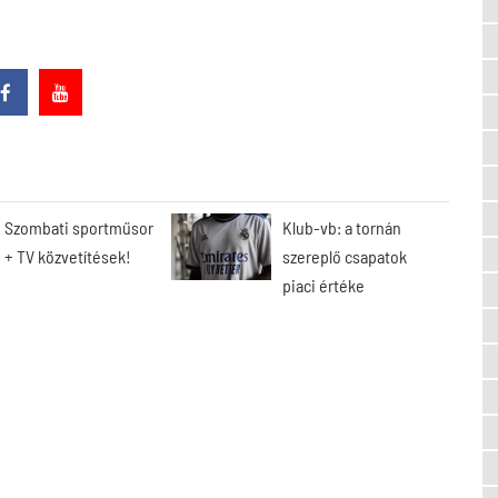
Szombati sportműsor
Klub-vb: a tornán
+ TV közvetítések!
szereplő csapatok
piaci értéke