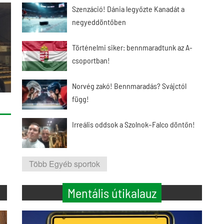
Szenzáció! Dánia legyőzte Kanadát a
negyeddöntőben
Történelmi siker: bennmaradtunk az A-
csoportban!
Norvég zakó! Bennmaradás? Svájctól
függ!
Irreális oddsok a Szolnok–Falco döntőn!
Több Egyéb sportok
Mentális útikalauz