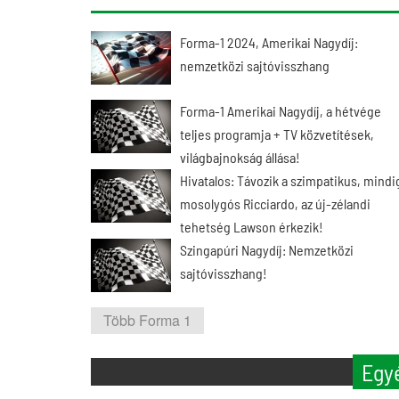
Forma-1 2024, Amerikai Nagydíj:
nemzetközi sajtóvisszhang
Forma-1 Amerikai Nagydíj, a hétvége
teljes programja + TV közvetítések,
világbajnokság állása!
Hivatalos: Távozik a szimpatikus, mindi
mosolygós Ricciardo, az új-zélandi
tehetség Lawson érkezik!
Szingapúri Nagydíj: Nemzetközi
sajtóvisszhang!
Több Forma 1
Egy