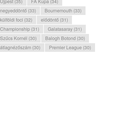
Újpest (35)
FA Kupa (34)
negyeddöntő (33)
Bournemouth (33)
külföldi foci (32)
elődöntő (31)
Championship (31)
Galatasaray (31)
Szűcs Kornél (30)
Balogh Botond (30)
átlagnézőszám (30)
Premier League (30)