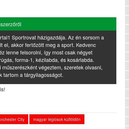
 szerzőről
rtal1 Sportrovat házigazdája. Az én sorsom a
lt el, akkor fertőzött meg a sport. Kedvenc
z lenne felsorolni, így most csak négyet
rúgás, forma-1, kézilabda, és kosárlabda.
i műszerészként végeztem, szeretek olvasni,
k tartom a tárgyilagosságot.
is!
nchester City
magyar légiósok külföldön