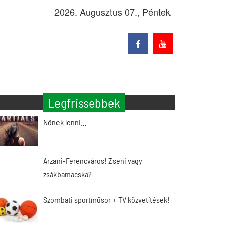
2026. Augusztus 07., Péntek
Legfrissebbek
Nőnek lenni…
Arzani-Ferencváros! Zseni vagy
zsákbamacska?
Szombati sportműsor + TV közvetítések!