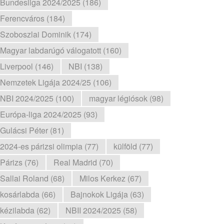
Bundesliga 2024/2025 (186)
Ferencváros (184)
Szoboszlai Dominik (174)
Magyar labdarúgó válogatott (160)
Liverpool (146)
NBI (138)
Nemzetek Ligája 2024/25 (106)
NBI 2024/2025 (100)
magyar légiósok (98)
Európa-liga 2024/2025 (93)
Gulácsi Péter (81)
2024-es párizsi olimpia (77)
külföld (77)
Párizs (76)
Real Madrid (70)
Sallai Roland (68)
Milos Kerkez (67)
kosárlabda (66)
Bajnokok Ligája (63)
kézilabda (62)
NBII 2024/2025 (58)