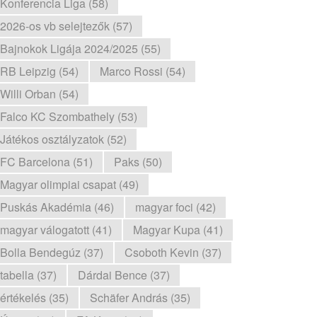
Konferencia Liga (58)
2026-os vb selejtezők (57)
Bajnokok Ligája 2024/2025 (55)
RB Leipzig (54)
Marco Rossi (54)
Willi Orban (54)
Falco KC Szombathely (53)
Játékos osztályzatok (52)
FC Barcelona (51)
Paks (50)
Magyar olimpiai csapat (49)
Puskás Akadémia (46)
magyar foci (42)
magyar válogatott (41)
Magyar Kupa (41)
Bolla Bendegúz (37)
Csoboth Kevin (37)
tabella (37)
Dárdai Bence (37)
értékelés (35)
Schäfer András (35)