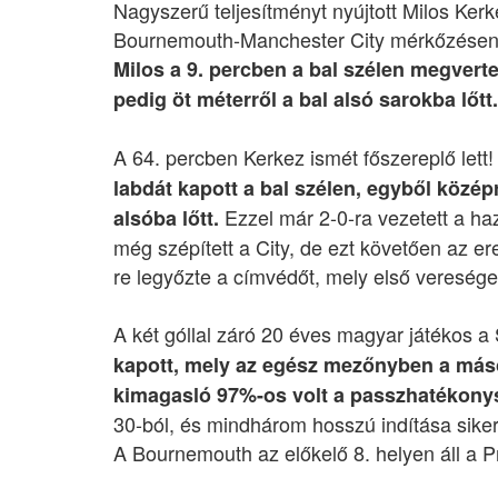
Nagyszerű teljesítményt nyújtott Milos Ker
Bournemouth-Manchester City mérkőzésen
Milos a 9. percben a bal szélen megvert
pedig öt méterről a bal alsó sarokba lőtt.
A 64. percben Kerkez ismét főszereplő lett
labdát kapott a bal szélen, egyből közép
Ezzel már 2-0-ra vezetett a ha
alsóba lőtt.
még szépített a City, de ezt követően az 
re legyőzte a címvédőt, mely első veresége
A két góllal záró 20 éves magyar játékos a
kapott, mely az egész mezőnyben a más
kimagasló 97%-os volt a passzhatékony
30-ból, és mindhárom hosszú indítása siker
A Bournemouth az előkelő 8. helyen áll a 