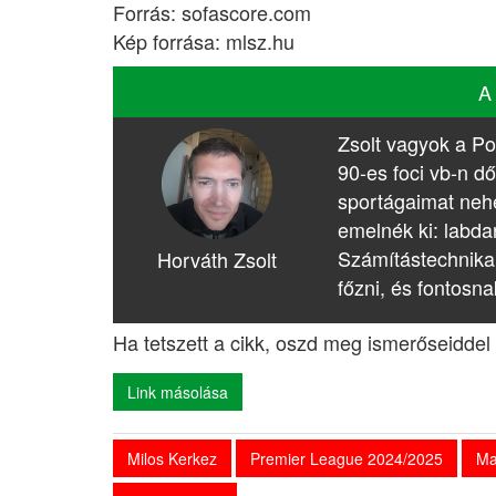
Forrás: sofascore.com
Kép forrása: mlsz.hu
A
Zsolt vagyok a Po
90-es foci vb-n dő
sportágaimat nehé
emelnék ki: labda
Számítástechnika
Horváth Zsolt
főzni, és fontosna
Ha tetszett a cikk, oszd meg ismerőseiddel 
Link másolása
Milos Kerkez
Premier League 2024/2025
Ma