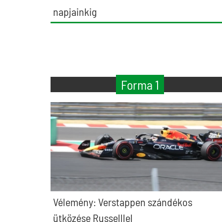
napjainkig
Forma 1
Vélemény: Verstappen szándékos
ütközése Russelllel