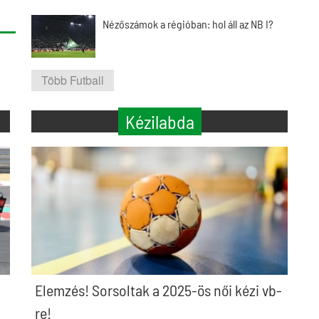
Nézőszámok a régióban: hol áll az NB I?
Több Futball
Kézilabda
Elemzés! Sorsoltak a 2025-ös női kézi vb-
re!