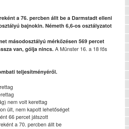
eként a 76. percben állt be a Darmstadt elleni
sztályú bajnokin. Németh 6,6-os osztályzatot
et másodosztályú mérkőzésen 569 percet
A Münster 16. a 18 fős
assza van, gólja nincs.
mbati teljesítményéről.
rettag
rettag
) nem volt kerettag
on ült, nem kapott lehetőséget
nt 66 percet játszott
ként a 70. percben állt be