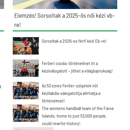
Elemzés! Sorsoltak a 2025-ös női kézi vb-
re!
Sorsoltak a 2026-os férfi kézi Eb-re!
Feröeri csoda: történelmet írt a
kéziválogatott – jöhet a világbajnokság!
Az 53 ezres Feröer-szigetek női
g
kézilabda-válogatottja átírhatja a
történelmet!
The womens handball team of the Faroe
Islands, home to just 53,000 people,
could rewrite history!