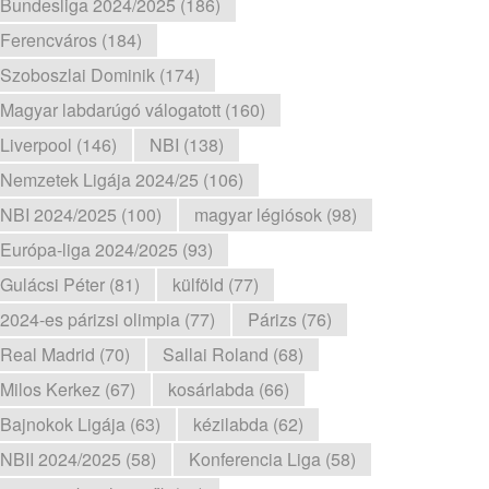
Bundesliga 2024/2025 (186)
Ferencváros (184)
Szoboszlai Dominik (174)
Magyar labdarúgó válogatott (160)
Liverpool (146)
NBI (138)
Nemzetek Ligája 2024/25 (106)
NBI 2024/2025 (100)
magyar légiósok (98)
Európa-liga 2024/2025 (93)
Gulácsi Péter (81)
külföld (77)
2024-es párizsi olimpia (77)
Párizs (76)
Real Madrid (70)
Sallai Roland (68)
Milos Kerkez (67)
kosárlabda (66)
Bajnokok Ligája (63)
kézilabda (62)
NBII 2024/2025 (58)
Konferencia Liga (58)