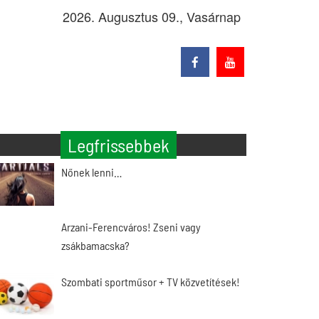
2026. Augusztus 09., Vasárnap
Legfrissebbek
Nőnek lenni…
Arzani-Ferencváros! Zseni vagy
zsákbamacska?
Szombati sportműsor + TV közvetítések!