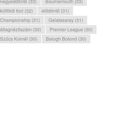
negyeddöntő (33)
Bournemouth (33)
külföldi foci (32)
elődöntő (31)
Championship (31)
Galatasaray (31)
átlagnézőszám (30)
Premier League (30)
Szűcs Kornél (30)
Balogh Botond (30)