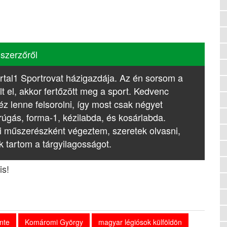
 szerzőről
rtal1 Sportrovat házigazdája. Az én sorsom a
lt el, akkor fertőzött meg a sport. Kedvenc
z lenne felsorolni, így most csak négyet
rúgás, forma-1, kézilabda, és kosárlabda.
i műszerészként végeztem, szeretek olvasni,
k tartom a tárgyilagosságot.
is!
nte
Komáromi György
magyar légiósok külföldön