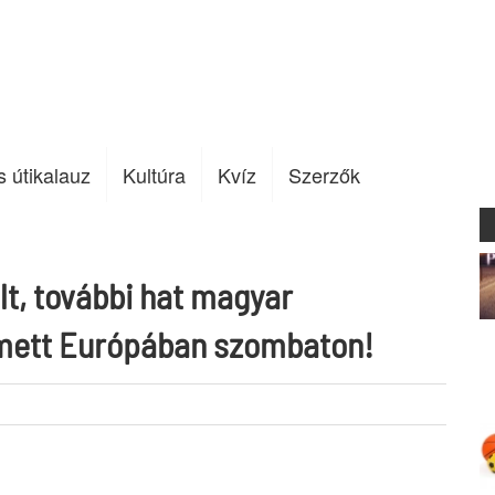
s útikalauz
Kultúra
Kvíz
Szerzők
lt, további hat magyar
rmett Európában szombaton!