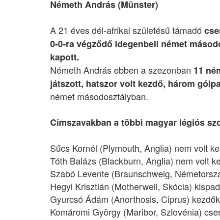
Németh András (Münster)
A 21 éves dél-afrikai születésű támadó
cser
0-0-ra végződő idegenbeli német másodo
kapott.
Németh András ebben a szezonban
11 ném
játszott, hatszor volt kezdő, három gólp
német másodosztályban.
Címszavakban a többi magyar légiós szo
Sűcs Kornél (Plymouth, Anglia) nem volt ke
Tóth Balázs (Blackburn, Anglia) nem volt ke
Szabó Levente (Braunschweig, Németország
Hegyi Krisztián (Motherwell, Skócia) kispad
Gyurcsó Ádám (Anorthosis, Ciprus) kezdőké
Komáromi György (Maribor, Szlovénia) csere