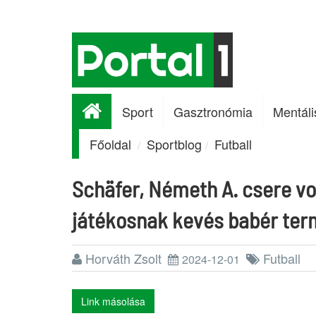
Sport
Gasztronómia
Mentáli
Főoldal
Sportblog
Futball
Schäfer, Németh A. csere vo
játékosnak kevés babér te
Horváth Zsolt
Futball
2024-12-01
Link másolása