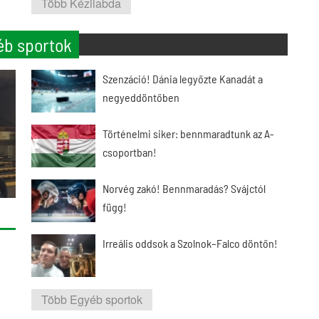
Több Kézilabda
éb sportok
Szenzáció! Dánia legyőzte Kanadát a
negyeddöntőben
Történelmi siker: bennmaradtunk az A-
csoportban!
Norvég zakó! Bennmaradás? Svájctól
függ!
Irreális oddsok a Szolnok–Falco döntőn!
Több Egyéb sportok