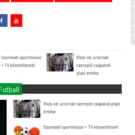
Szombati sportműsor
Klub-vb: a tornán
+ TV közvetítések!
szereplő csapatok
piaci értéke
Futball
Klub-vb: a tornán szereplő csapatok piaci
értéke
Szombati sportműsor + TV közvetítések!