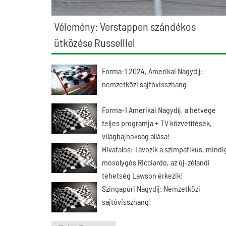
Vélemény: Verstappen szándékos
ütközése Russelllel
Forma-1 2024, Amerikai Nagydíj:
nemzetközi sajtóvisszhang
Forma-1 Amerikai Nagydíj, a hétvége
teljes programja + TV közvetítések,
világbajnokság állása!
Hivatalos: Távozik a szimpatikus, mindi
mosolygós Ricciardo, az új-zélandi
tehetség Lawson érkezik!
Szingapúri Nagydíj: Nemzetközi
sajtóvisszhang!