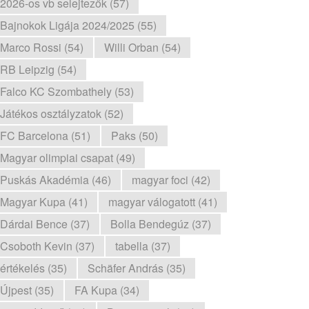
2026-os vb selejtezők (57)
Bajnokok Ligája 2024/2025 (55)
Marco Rossi (54)
Willi Orban (54)
RB Leipzig (54)
Falco KC Szombathely (53)
Játékos osztályzatok (52)
FC Barcelona (51)
Paks (50)
Magyar olimpiai csapat (49)
Puskás Akadémia (46)
magyar foci (42)
Magyar Kupa (41)
magyar válogatott (41)
Dárdai Bence (37)
Bolla Bendegúz (37)
Csoboth Kevin (37)
tabella (37)
értékelés (35)
Schäfer András (35)
Újpest (35)
FA Kupa (34)