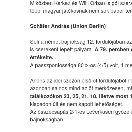
Miközben Kerkez és Willi Orban is gól szerz
többi magyar játékosnak nem sok babér ter
Schäfer András (Union Berlin)
Séfi a német bajnokság 12. fordulójában az
is csereként lépett pályára.
A 79. percben 
értékelte.
A passzpontossága 80%-os (4/5) volt, 1 meg
Andris az idei szezon első öt fordulójából 
azonban sajnos mind az öt mérkőzésen, miko
találkozókon 23, 25, 21, 18, illetve most 1
kispadon ült és nem kapott lehetőséget.
Az összecsapás 2-1-es Leverkusen győzelemm
bajnokságban.