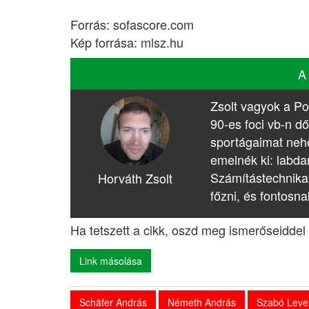
Forrás: sofascore.com
Kép forrása: mlsz.hu
A
Zsolt vagyok a Po
90-es foci vb-n dő
sportágaimat nehé
emelnék ki: labda
Számítástechnika
Horváth Zsolt
főzni, és fontosna
Ha tetszett a cikk, oszd meg ismerőseiddel 
Link másolása
Schäfer András
Németh András
Szabó Leve