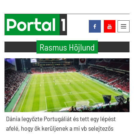
Toggl
navig
Rasmus Höjlund
Dánia legyőzte Portugáliát és tett egy lépést
afelé, hogy ők kerüljenek a mi vb selejtezős