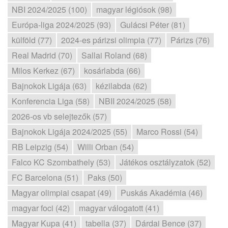
NBI 2024/2025 (100)
magyar légiósok (98)
Európa-liga 2024/2025 (93)
Gulácsi Péter (81)
külföld (77)
2024-es párizsi olimpia (77)
Párizs (76)
Real Madrid (70)
Sallai Roland (68)
Milos Kerkez (67)
kosárlabda (66)
Bajnokok Ligája (63)
kézilabda (62)
Konferencia Liga (58)
NBII 2024/2025 (58)
2026-os vb selejtezők (57)
Bajnokok Ligája 2024/2025 (55)
Marco Rossi (54)
RB Leipzig (54)
Willi Orban (54)
Falco KC Szombathely (53)
Játékos osztályzatok (52)
FC Barcelona (51)
Paks (50)
Magyar olimpiai csapat (49)
Puskás Akadémia (46)
magyar foci (42)
magyar válogatott (41)
Magyar Kupa (41)
tabella (37)
Dárdai Bence (37)