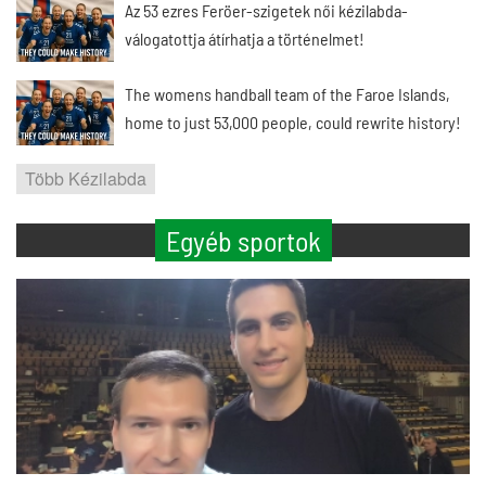
Az 53 ezres Feröer-szigetek női kézilabda-
válogatottja átírhatja a történelmet!
The womens handball team of the Faroe Islands,
home to just 53,000 people, could rewrite history!
Több Kézilabda
Egyéb sportok