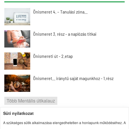
Önismeret 4. – Tanulási zóna…
Önismeret 3. rész - a naplózás titkai
Önismereti út - 2.etap
Önismeret… iránytű saját magunkhoz - 1.rész
Több Mentális útikalauz
Süti nyilatkozat
2026 | Portal1 | A lelkes amatőr nézőpontja
A szükséges sütik alkalmazása elengedhetetlen a honlapunk működéséhez. A