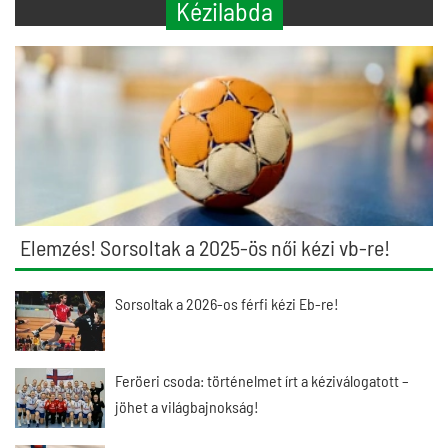
Kézilabda
Elemzés! Sorsoltak a 2025-ös női kézi vb-re!
Sorsoltak a 2026-os férfi kézi Eb-re!
Feröeri csoda: történelmet írt a kéziválogatott –
jöhet a világbajnokság!