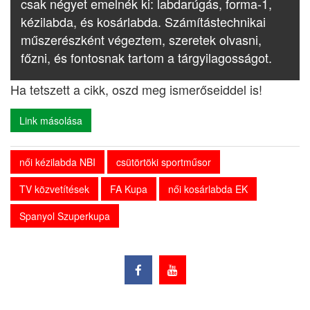
csak négyet emelnék ki: labdarúgás, forma-1,
kézilabda, és kosárlabda. Számítástechnikai
műszerészként végeztem, szeretek olvasni,
főzni, és fontosnak tartom a tárgyilagosságot.
Ha tetszett a cikk, oszd meg ismerőseiddel is!
Link másolása
női kézilabda NBI
csütörtöki sportműsor
TV közvetítések
FA Kupa
női kosárlabda EK
Spanyol Szuperkupa