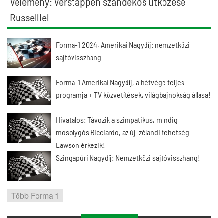
Vélemény: Verstappen szándékos ütközése
Russelllel
Forma-1 2024, Amerikai Nagydíj: nemzetközi
sajtóvisszhang
Forma-1 Amerikai Nagydíj, a hétvége teljes
programja + TV közvetítések, világbajnokság állása!
Hivatalos: Távozik a szimpatikus, mindig
mosolygós Ricciardo, az új-zélandi tehetség
Lawson érkezik!
Szingapúri Nagydíj: Nemzetközi sajtóvisszhang!
Több Forma 1