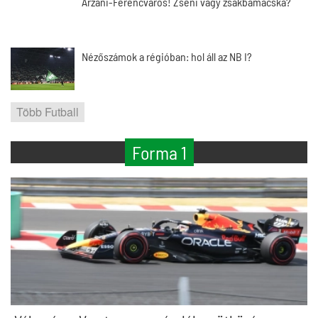
Arzani-Ferencváros! Zseni vagy zsákbamacska?
Nézőszámok a régióban: hol áll az NB I?
Több Futball
Forma 1