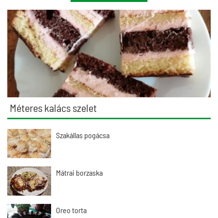
Méteres kalács szelet
Szakállas pogácsa
Mátrai borzaska
Oreo torta