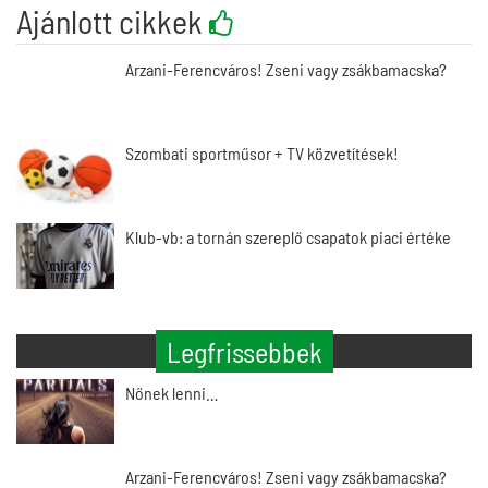
Ajánlott cikkek
Arzani-Ferencváros! Zseni vagy zsákbamacska?
Szombati sportműsor + TV közvetítések!
Klub-vb: a tornán szereplő csapatok piaci értéke
Legfrissebbek
Nőnek lenni…
Arzani-Ferencváros! Zseni vagy zsákbamacska?