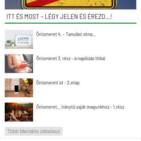
ITT ÉS MOST – LÉGY JELEN ÉS ÉREZD…!
Önismeret 4. – Tanulási zóna…
Önismeret 3. rész - a naplózás titkai
Önismereti út - 2.etap
Önismeret… iránytű saját magunkhoz - 1.rész
Több Mentális útikalauz