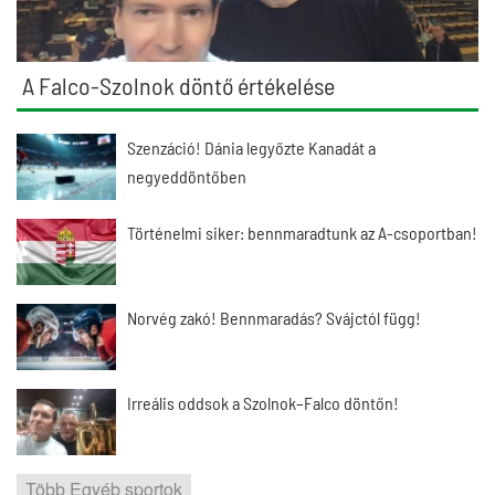
A Falco-Szolnok döntő értékelése
Szenzáció! Dánia legyőzte Kanadát a
negyeddöntőben
Történelmi siker: bennmaradtunk az A-csoportban!
Norvég zakó! Bennmaradás? Svájctól függ!
Irreális oddsok a Szolnok–Falco döntőn!
Több Egyéb sportok