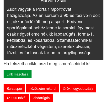
Horváth Zsolt
Zsolt vagyok a Portal1 Sportrovat
házigazdája. Az én sorsom a 90-es foci vb-n dőlt
el, akkor fertőzött meg a sport. Kedvenc
sportágaimat nehéz lenne felsorolni, így most
csak négyet emelnék ki: labdarúgás, forma-1,
kézilabda, és kosárlabda. Számítástechnikai
műszerészként végeztem, szeretek olvasni,
főzni, és fontosnak tartom a tárgyilagosságot.
Ha tetszett a cikk, oszd meg ismerőseiddel is!
Link másolása
Bursaspor
nézőszám rekord
török negyedosztály
45 000 néző
labdarúgás