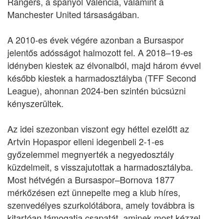
Rangers, a spanyol Valencia, valamint a
Manchester United társaságában.
A 2010-es évek végére azonban a Bursaspor
jelentős adósságot halmozott fel. A 2018–19-es
idényben kiestek az élvonalból, majd három évvel
később kiestek a harmadosztályba (TFF Second
League), ahonnan 2024-ben szintén búcsúzni
kényszerültek.
Az idei szezonban viszont egy héttel ezelőtt az
Artvin Hopaspor elleni idegenbeli 2-1-es
győzelemmel megnyerték a negyedosztály
küzdelmeit, s visszajutottak a harmadosztályba.
Most hétvégén a Bursaspor–Bornova 1877
mérkőzésen ezt ünnepelte meg a klub híres,
szenvedélyes szurkolótábora, amely továbbra is
kitartóan támogatja csapatát, aminek most kézzel