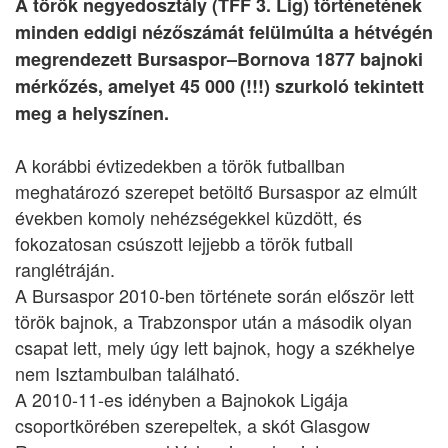
A török negyedosztály (TFF 3. Lig) történetének
minden eddigi nézőszámát felülmúlta a hétvégén
megrendezett Bursaspor–Bornova 1877 bajnoki
mérkőzés, amelyet 45 000 (!!!) szurkoló tekintett
meg a helyszínen.
A korábbi évtizedekben a török futballban
meghatározó szerepet betöltő Bursaspor az elmúlt
években komoly nehézségekkel küzdött, és
fokozatosan csúszott lejjebb a török futball
ranglétráján.
A Bursaspor 2010-ben története során először lett
török bajnok, a Trabzonspor után a második olyan
csapat lett, mely úgy lett bajnok, hogy a székhelye
nem Isztambulban található.
A 2010-11-es idényben a Bajnokok Ligája
csoportkörében szerepeltek, a skót Glasgow