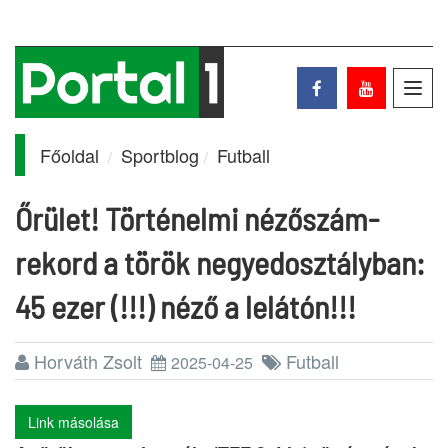
Toggl
navig
Főoldal
Sportblog
Futball
Őrület! Történelmi nézőszám-
rekord a török negyedosztályban:
45 ezer (!!!) néző a lelátón!!!
Horváth Zsolt
Futball
2025-04-25
Link másolása