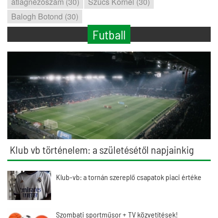
átlagnézőszám (30)
Szűcs Kornél (30)
Balogh Botond (30)
Futball
Klub vb történelem: a születésétől napjainkig
Klub-vb: a tornán szereplő csapatok piaci értéke
Szombati sportműsor + TV közvetítések!