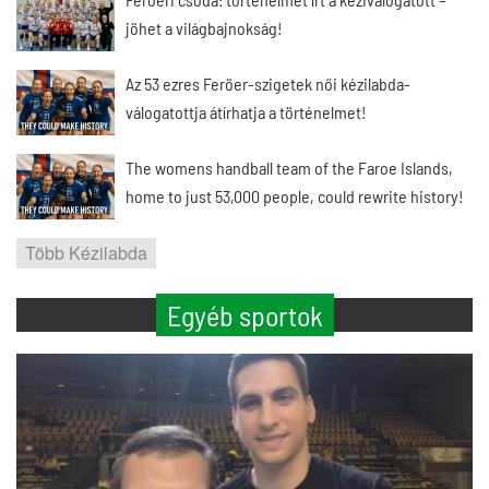
jöhet a világbajnokság!
Az 53 ezres Feröer-szigetek női kézilabda-
válogatottja átírhatja a történelmet!
The womens handball team of the Faroe Islands,
home to just 53,000 people, could rewrite history!
Több Kézilabda
Egyéb sportok