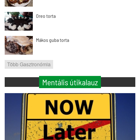
Oreo torta
Mákos guba torta
Több Gasztronómia
Mentális útikalauz