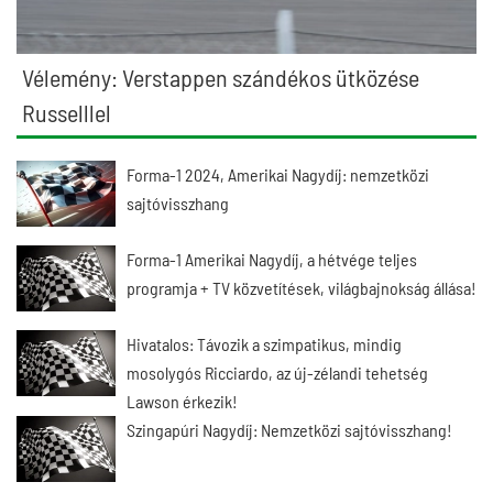
Vélemény: Verstappen szándékos ütközése
Russelllel
Forma-1 2024, Amerikai Nagydíj: nemzetközi
sajtóvisszhang
Forma-1 Amerikai Nagydíj, a hétvége teljes
programja + TV közvetítések, világbajnokság állása!
Hivatalos: Távozik a szimpatikus, mindig
mosolygós Ricciardo, az új-zélandi tehetség
Lawson érkezik!
Szingapúri Nagydíj: Nemzetközi sajtóvisszhang!