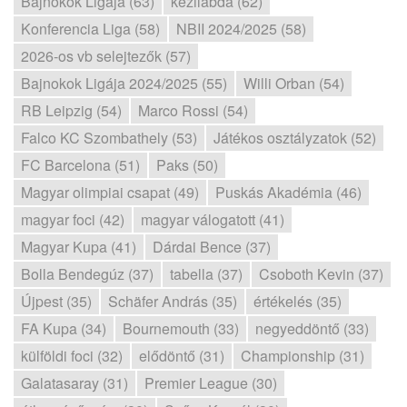
Bajnokok Ligája (63)
kézilabda (62)
Konferencia Liga (58)
NBII 2024/2025 (58)
2026-os vb selejtezők (57)
Bajnokok Ligája 2024/2025 (55)
Willi Orban (54)
RB Leipzig (54)
Marco Rossi (54)
Falco KC Szombathely (53)
Játékos osztályzatok (52)
FC Barcelona (51)
Paks (50)
Magyar olimpiai csapat (49)
Puskás Akadémia (46)
magyar foci (42)
magyar válogatott (41)
Magyar Kupa (41)
Dárdai Bence (37)
Bolla Bendegúz (37)
tabella (37)
Csoboth Kevin (37)
Újpest (35)
Schäfer András (35)
értékelés (35)
FA Kupa (34)
Bournemouth (33)
negyeddöntő (33)
külföldi foci (32)
elődöntő (31)
Championship (31)
Galatasaray (31)
Premier League (30)