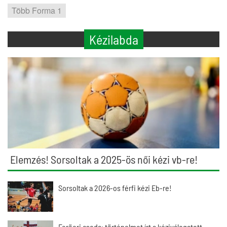
Több Forma 1
Kézilabda
Elemzés! Sorsoltak a 2025-ös női kézi vb-re!
Sorsoltak a 2026-os férfi kézi Eb-re!
Feröeri csoda: történelmet írt a kéziválogatott –