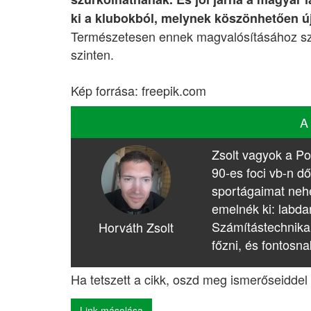
ki a klubokból, melynek köszönhetően új
Természetesen ennek magvalósításához sza
szinten.
Kép forrása: freepik.com
A
Zsolt vagyok a Po
90-es foci vb-n dő
sportágaimat nehé
emelnék ki: labda
Számítástechnika
Horváth Zsolt
főzni, és fontosna
Ha tetszett a cikk, oszd meg ismerőseiddel 
Link másolása