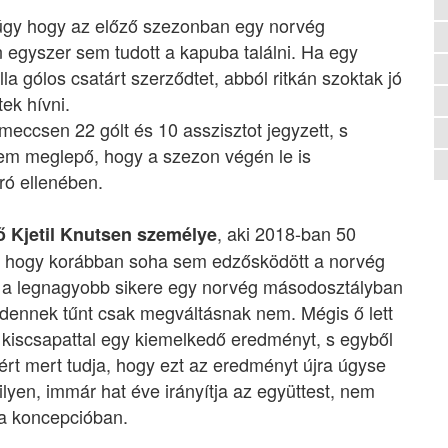
 úgy hogy az előző szezonban egy norvég
gyszer sem tudott a kapuba találni. Ha egy
a gólos csatárt szerződtet, abból ritkán szoktak jó
ek hívni.
meccsen 22 gólt és 10 asszisztot jegyzett, s
 Nem meglepő, hogy a szezon végén le is
ró ellenében.
, aki 2018-ban 50
ő Kjetil Knutsen személye
úgy hogy korábban soha sem edzősködött a norvég
, a legnagyobb sikere egy norvég másodosztályban
indennek tűnt csak megváltásnak nem. Mégis ő lett
 kiscsapattal egy kiemelkedő eredményt, s egyből
ért mert tudja, hogy ezt az eredményt újra úgyse
yen, immár hat éve irányítja az együttest, nem
 a koncepcióban.