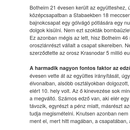
Botheim 21 évesen került az együtteshez,
középcsapatban a Stabaekben 18 meccsen e
bajnokcsapat egy gólvágó pótlására egy null
dolgok kisülni. Nem ezt szokták bombaüzlet
Ez azonban mégis az lett, hisz Botheim 46 
oroszlánrészt vállalt a csapat sikereiben.
szerződtette az orosz Krasnodar 5 millió eu
A harmadik nagyon fontos faktor az edz
évesen vette át az együttes irányítását, 
élvonalban, alsóbb osztályokban dolgozott
elért 10. hely volt. Az ő kinevezése sok m
a megváltó. Számos edző van, aki elér egy
távozik, egyrészt a pénz miatt, másrészt az
tudja megismételni. Knutsen azonban nem il
ment el, mert hitt magában, a csapatában,