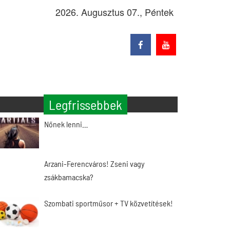
2026. Augusztus 07., Péntek
Legfrissebbek
Nőnek lenni…
Arzani-Ferencváros! Zseni vagy
zsákbamacska?
Szombati sportműsor + TV közvetítések!