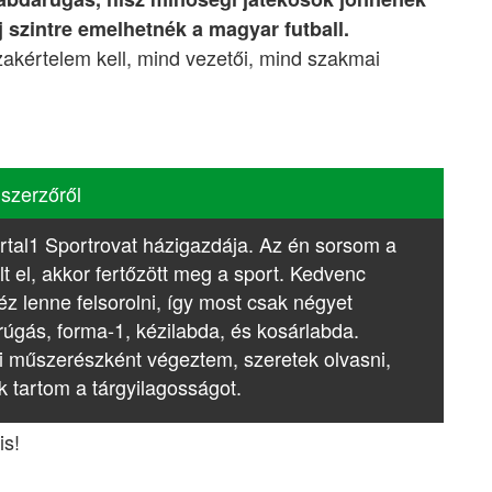
 szintre emelhetnék a magyar futball.
kértelem kell, mind vezetői, mind szakmai
 szerzőről
rtal1 Sportrovat házigazdája. Az én sorsom a
lt el, akkor fertőzött meg a sport. Kedvenc
z lenne felsorolni, így most csak négyet
rúgás, forma-1, kézilabda, és kosárlabda.
i műszerészként végeztem, szeretek olvasni,
k tartom a tárgyilagosságot.
is!