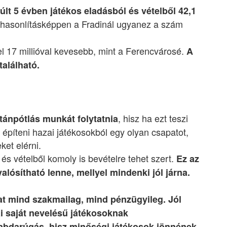
lt 5 évben játékos eladásból és vételből 42,1
ehasonlításképpen a Fradinál ugyanez a szám
el 17 millióval kevesebb, mint a Ferencvárosé.
A
található.
, hisz ha ezt teszi
tánpótlás munkát folytatnia
t építeni hazai játékosokból egy olyan csapatot,
et elérni.
és vételből komoly is bevételre tehet szert.
Ez az
ósítható lenne, mellyel mindenki jól járna.
pat mind szakmailag, mind pénzügyileg. Jól
ai saját nevelésű játékosoknak
labdarúgás, hisz minőségi játékosok jönnének