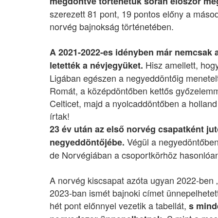
megdöntve történetük során először me
szerezett 81 pont, 19 pontos előny a másod
norvég bajnokság történetében.
A 2021-2022-es idényben már nemcsak a
Hisz amellett, hog
letették a névjegyüket.
Ligában egészen a negyeddöntőig menetelt
Romát, a középdöntőben kettős győzelemmel
Celticet, majd a nyolcaddöntőben a hollan
írtak!
23 év után az első norvég csapatként ju
Végül a negyedöntőben 
negyeddöntőjébe.
de Norvégiában a csoportkörhöz hasonlóan e
A norvég kiscsapat azóta ugyan 2022-ben „
2023-ban ismét bajnoki címet ünnepelhetett,
hét pont előnnyel vezetik a tabellát,
s minde