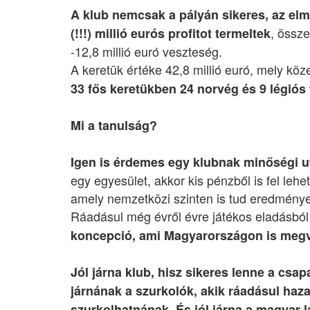
A klub nemcsak a pályán sikeres, az elmú
, össz
(!!!) millió eurós profitot termeltek
-12,8 millió euró veszteség.
A keretük értéke 42,8 millió euró, mely köz
33 fős keretükben 24 norvég és 9 légiós 
Mi a tanulság?
Igen is érdemes egy klubnak minőségi u
egy egyesület, akkor kis pénzből is fel lehe
amely nemzetközi szinten is tud eredmények
Ráadásul még évről évre játékos eladásból 
koncepció, ami Magyarországon is megval
Jól járna klub, hisz sikeres lenne a csa
járnának a szurkolók, akik ráadásul haz
szurkolhatnának. És jól járna a magyar 