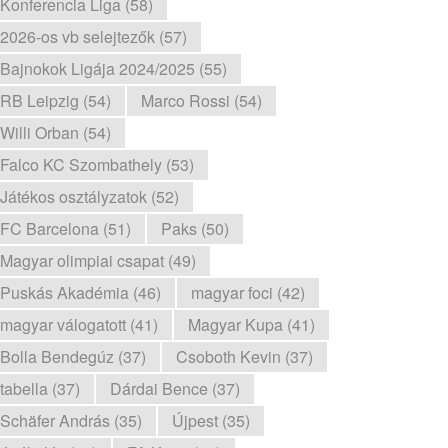
Konferencia Liga (58)
2026-os vb selejtezők (57)
Bajnokok Ligája 2024/2025 (55)
RB Leipzig (54)
Marco Rossi (54)
Willi Orban (54)
Falco KC Szombathely (53)
Játékos osztályzatok (52)
FC Barcelona (51)
Paks (50)
Magyar olimpiai csapat (49)
Puskás Akadémia (46)
magyar foci (42)
magyar válogatott (41)
Magyar Kupa (41)
Bolla Bendegúz (37)
Csoboth Kevin (37)
tabella (37)
Dárdai Bence (37)
Schäfer András (35)
Újpest (35)