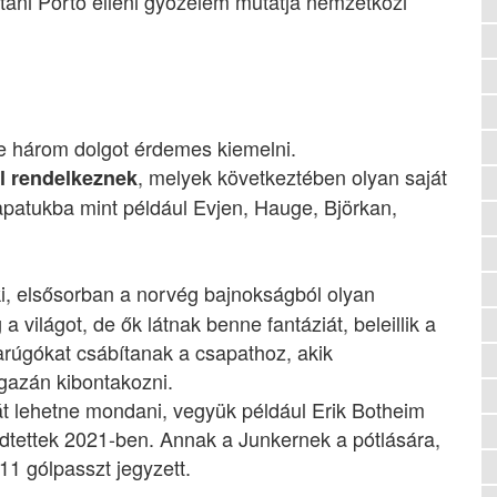
tani Porto elleni győzelem mutatja nemzetközi
de három dolgot érdemes kiemelni.
, melyek következtében olyan saját
l rendelkeznek
apatukba mint például Evjen, Hauge, Björkan,
ki, elsősorban a norvég bajnokságból olyan
 világot, de ők látnak benne fantáziát, beleillik a
darúgókat csábítanak a csapathoz, akik
gazán kibontakozni.
t lehetne mondani, vegyük például Erik Botheim
ődtettek 2021-ben. Annak a Junkernek a pótlására,
11 gólpasszt jegyzett.