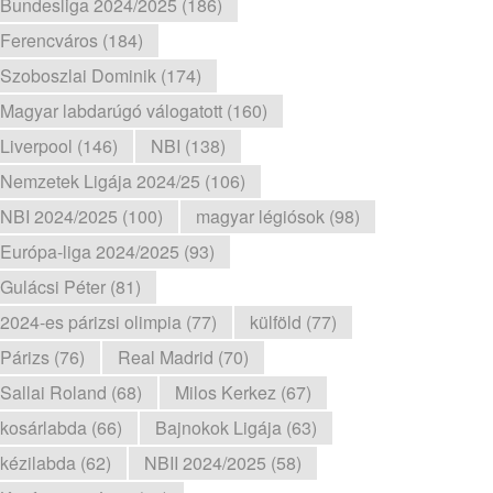
Bundesliga 2024/2025 (186)
Ferencváros (184)
Szoboszlai Dominik (174)
Magyar labdarúgó válogatott (160)
Liverpool (146)
NBI (138)
Nemzetek Ligája 2024/25 (106)
NBI 2024/2025 (100)
magyar légiósok (98)
Európa-liga 2024/2025 (93)
Gulácsi Péter (81)
2024-es párizsi olimpia (77)
külföld (77)
Párizs (76)
Real Madrid (70)
Sallai Roland (68)
Milos Kerkez (67)
kosárlabda (66)
Bajnokok Ligája (63)
kézilabda (62)
NBII 2024/2025 (58)