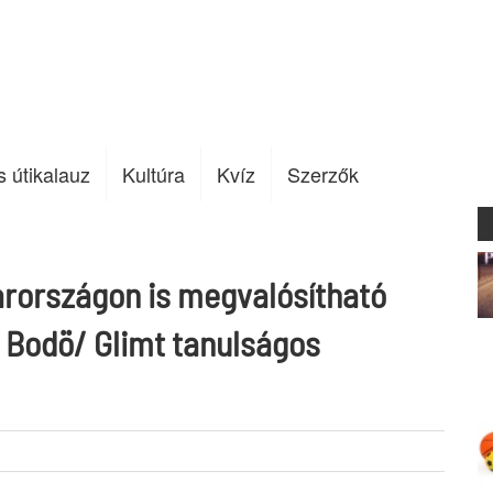
s útikalauz
Kultúra
Kvíz
Szerzők
rországon is megvalósítható
a Bodö/ Glimt tanulságos