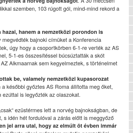
. A 30 meccsen
gnyertek a norvég bajnokságot
ikkal szemben, 103 rúgott gól, mind-mind rekord a
 hazai, hanem a nemzetközi porondon is
y megvédték bajnoki címüket a Konferencia
ek, úgy hogy a csoportkörben 6-1-re verték az AS
, 5-1-es összesítéssel búcsúztatták a skót
d AZ Alkmaarnak sem kegyelmeztek, s történelmet
tottak be, valamely nemzetközi kupasorozat
a későbbi győztes AS Roma állította meg őket,
zúttal is legyőzték az olaszokat.
csak“ ezüstérmes lett a norvég bajnokságban, de
 s idén hét fordulóval a zárás előtt is meggyőző
n jel arra utal, hogy az elmúlt öt évben immár