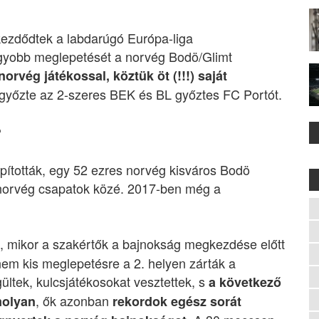
ezdődtek a labdarúgó Európa-liga
gyobb meglepetését a norvég Bodö/Glimt
norvég játékossal, köztük öt (!!!) saját
egyőzte az 2-szeres BEK és BL győztes FC Portót.
?
pították, egy 52 ezres norvég kisváros Bodö
 norvég csapatok közé. 2017-ben még a
, mikor a szakértők a bajnokság megkezdése előtt
, nem kis meglepetésre a 2. helyen zárták a
tek, kulcsjátékosokat vesztettek, s
a következő
, ők azonban
molyan
rekordok egész sorát