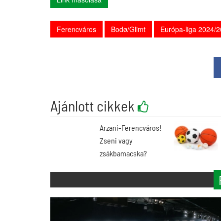
Ferencváros
Bodø/Glimt
Európa-liga 2024/
Ajánlott cikkek
Arzani-Ferencváros!
Zseni vagy
zsákbamacska?