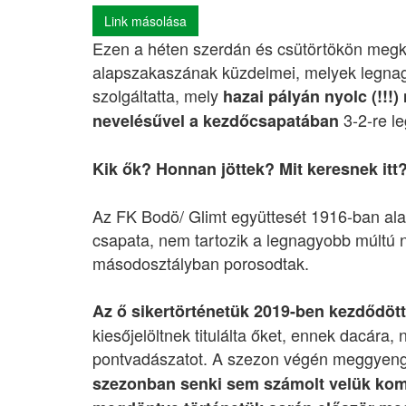
Link másolása
Ezen a héten szerdán és csütörtökön megk
alapszakaszának küzdelmei, melyek legna
szolgáltatta, mely
hazai pályán nyolc (!!!) 
3-2-re l
nevelésűvel a kezdőcsapatában
Kik ők? Honnan jöttek? Mit keresnek itt
Az FK Bodö/ Glimt együttesét 1916-ban ala
csapata, nem tartozik a legnagyobb múltú
másodosztályban porosodtak.
Az ő sikertörténetük 2019-ben kezdődött
kiesőjelöltnek titulálta őket, ennek dacára
pontvadászatot. A szezon végén meggyengül
szezonban senki sem számolt velük ko