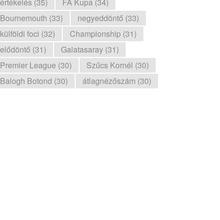
értékelés (35)
FA Kupa (34)
Bournemouth (33)
negyeddöntő (33)
külföldi foci (32)
Championship (31)
elődöntő (31)
Galatasaray (31)
Premier League (30)
Szűcs Kornél (30)
Balogh Botond (30)
átlagnézőszám (30)