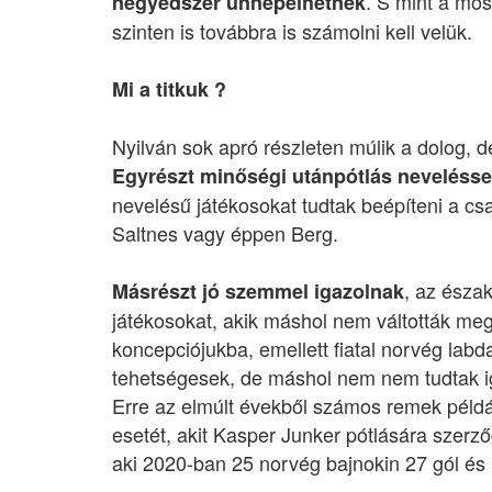
. S mint a mos
negyedszer ünnepelhetnek
szinten is továbbra is számolni kell velük.
Mi a titkuk ?
Nyilván sok apró részleten múlik a dolog, 
Egyrészt minőségi utánpótlás nevelésse
nevelésű játékosokat tudtak beépíteni a cs
Saltnes vagy éppen Berg.
, az észa
Másrészt jó szemmel igazolnak
játékosokat, akik máshol nem váltották meg a
koncepciójukba, emellett fiatal norvég lab
tehetségesek, de máshol nem nem tudtak i
Erre az elmúlt évekből számos remek példá
esetét, akit Kasper Junker pótlására szerz
aki 2020-ban 25 norvég bajnokin 27 gól és 