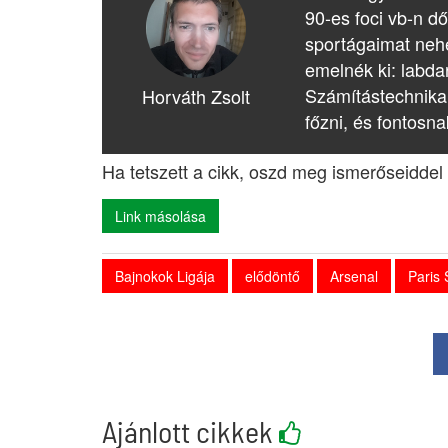
90-es foci vb-n dő
sportágaimat nehé
emelnék ki: labda
Számítástechnika
Horváth Zsolt
főzni, és fontosna
Ha tetszett a cikk, oszd meg ismerőseiddel 
Link másolása
Bajnokok Ligája
elődöntő
Arsenal
Paris
Ajánlott cikkek