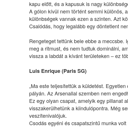
kapu előtt, és a kapusuk is nagy különbséget
A gólon kívül nem történt semmi különös, az
különbségek vannak ezen a szinten. Azt köv
Csalódás, hogy legalább egy döntetlent nem
Rengeteget tettünk bele ebbe a meccsbe. I
meg a ritmust, és nem tudtuk dominálni, a
vissza a labdát a kívánt területeken – ez tö
Luis Enrique (Paris SG)
„Ma este teljesítettük a küldetést. Egyetle
pályán. Az Arsenallal szemben nem enged
Ez egy olyan csapat, amelyik egy pillanat al
visszakerülhetünk a kiindulópontra. Még s
veszítenivalójuk.
Csodás egyéni és csapatszintű munka volt