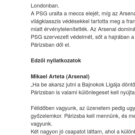
Londonban.
A PSG uralta a meccs elejét, míg az Arsen
világklasszis védésekkel tartotta meg a fran
miatt érvénytelenítették. Az Arsenal dominá
PSG szervezett védelmét, sőt a hajrában a P
Párizsban dől el.
Edzői nyilatkozatok
Mikael Arteta (Arsenal)
„Ha be akarsz jutni a Bajnokok Ligája döntő
Párizsban is valami különlegeset kell nyújt
Félidőben vagyunk, az üzenetem pedig ugya
győzelemkor. Párizsba kell mennünk, és m
vagyunk.
Két nagyon jó csapatot láttam, ahol a külö