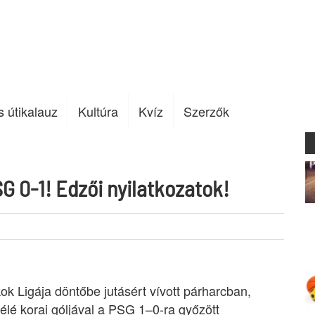
s útikalauz
Kultúra
Kvíz
Szerzők
G 0-1! Edzői nyilatkozatok!
ok Ligája döntőbe jutásért vívott párharcban,
é korai góljával a PSG 1–0-ra győzött