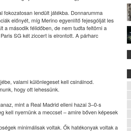
al fokozatosan lendült játékba. Donnarumma
ciák előnyét, míg Merino egyenlítő fejesgólját les
lt a második félidőben, de nem tudta feltörni a
aris SG két ziccert is elrontott. A párharc
jébe, valami különlegeset kell csinálnod.
anunk, hogy ott lehessünk.
naz, mint a Real Madrid elleni hazai 3–0-s
eg kell nyernünk a meccset – amire bőven képesek
nbségek minimálisak voltak. Ők hatékonyak voltak a