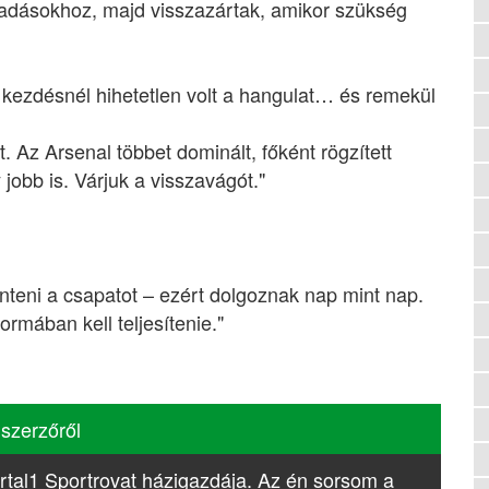
madásokhoz, majd visszazártak, amikor szükség
kezdésnél hihetetlen volt a hangulat… és remekül
. Az Arsenal többet dominált, főként rögzített
jobb is. Várjuk a visszavágót."
eni a csapatot – ezért dolgoznak nap mint nap.
mában kell teljesítenie."
 szerzőről
rtal1 Sportrovat házigazdája. Az én sorsom a