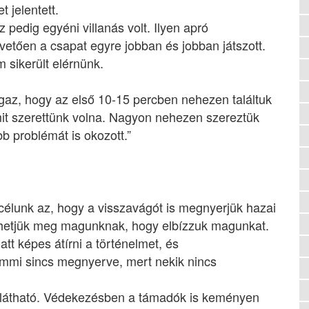
 jelentett.
 pedig egyéni villanás volt. Ilyen apró
etően a csapat egyre jobban és jobban játszott.
 sikerült elérnünk.
gaz, hogy az első 10-15 percben nehezen találtuk
mit szerettünk volna. Nagyon nehezen szereztük
bb problémát is okozott.”
n célunk az, hogy a visszavágót is megnyerjük hazai
hetjük meg magunknak, hogy elbízzuk magunkat.
att képes átírni a történelmet, és
emmi sincs megnyerve, mert nekik nincs
 látható. Védekezésben a támadók is keményen