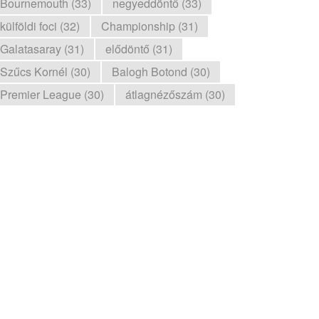
Bournemouth (33)
negyeddöntő (33)
külföldi foci (32)
Championship (31)
Galatasaray (31)
elődöntő (31)
Szűcs Kornél (30)
Balogh Botond (30)
Premier League (30)
átlagnézőszám (30)