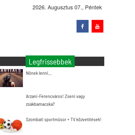
2026. Augusztus 07., Péntek
Legfrissebbek
Nőnek lenni…
Arzani-Ferencváros! Zseni vagy
zsákbamacska?
Szombati sportműsor + TV közvetítések!