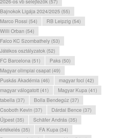
2026-os vb selejtezők (57)
Bajnokok Ligája 2024/2025 (55)
Marco Rossi (54)
RB Leipzig (54)
Willi Orban (54)
Falco KC Szombathely (53)
Játékos osztályzatok (52)
FC Barcelona (51)
Paks (50)
Magyar olimpiai csapat (49)
Puskás Akadémia (46)
magyar foci (42)
magyar válogatott (41)
Magyar Kupa (41)
tabella (37)
Bolla Bendegúz (37)
Csoboth Kevin (37)
Dárdai Bence (37)
Újpest (35)
Schäfer András (35)
értékelés (35)
FA Kupa (34)