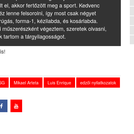
lt el, akkor fertőzött meg a sport. Kedvenc
z lenne felsorolni, így most csak négyet
rúgás, forma-1, kézilabda, és kosárlabda.
i műszerészként végeztem, szeretek olvasni,
k tartom a tárgyilagosságot.
is!
 SG
Mikael Arteta
Luis Enrique
edzői nyilatkozatok