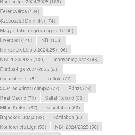
Bundesliga 2024/2025 (186)
Ferencváros (184)
Szoboszlai Dominik (174)
Magyar labdarúgó válogatott (160)
Liverpool (146)
NBI (138)
Nemzetek Ligája 2024/25 (106)
NBI 2024/2025 (100)
magyar légiósok (98)
Európa-liga 2024/2025 (93)
Gulácsi Péter (81)
külföld (77)
2024-es párizsi olimpia (77)
Párizs (76)
Real Madrid (70)
Sallai Roland (68)
Milos Kerkez (67)
kosárlabda (66)
Bajnokok Ligája (63)
kézilabda (62)
Konferencia Liga (58)
NBII 2024/2025 (58)