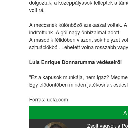
dolgoztak, a középpályások felléptek a tá
volt rá.
A meccsnek különböző szakaszai voltak. A 
indítottunk. A gól nagy önbizalmat adott.
A második félidőben viszont sok helyzet volt
szituációkból. Lehetett volna rosszabb vagy 
Luis Enrique Donnarumma védéseiről
"Ez a kapusok munkája, nem igaz? Megment
Egy elődöntőben minden játékosnak csúcsfor
Forrás: uefa.com
A
Zsolt vagyok a Po