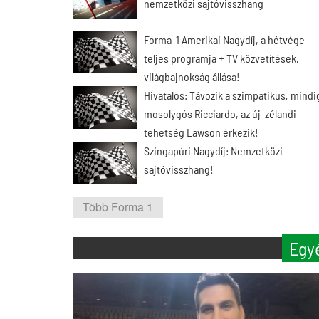
nemzetközi sajtóvisszhang
Forma-1 Amerikai Nagydíj, a hétvége
teljes programja + TV közvetítések,
világbajnokság állása!
Hivatalos: Távozik a szimpatikus, mindi
mosolygós Ricciardo, az új-zélandi
tehetség Lawson érkezik!
Szingapúri Nagydíj: Nemzetközi
sajtóvisszhang!
Több Forma 1
Egy