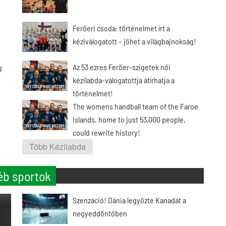
Feröeri csoda: történelmet írt a
kéziválogatott – jöhet a világbajnokság!
Az 53 ezres Feröer-szigetek női
g
kézilabda-válogatottja átírhatja a
történelmet!
The womens handball team of the Faroe
Islands, home to just 53,000 people,
could rewrite history!
Több Kézilabda
éb sportok
Szenzáció! Dánia legyőzte Kanadát a
negyeddöntőben